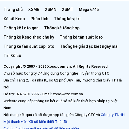
Trang chủ
XSMB
XSMN
XSMT
Mega 6/45
Xổ số Keno
Phân tích
Thống kê vị trí
Thống kê Loto gan
Thống kê tổng hợp
Thống kê Keno theo chu kỳ
Thống kê tần suất loto
Thống kê tần suất cặp loto
Thống kê giải đặc biệt ngày mai
Tin Xổ số
Copyright © 2007 - 2026 Xoso.com.vn, All Rights Reserved
Chủ sở hữu: Công ty CP Ứng dụng Công nghệ Truyền thông CTC
Địa chỉ: Tầng 2, Tòa nhà IC, số 82 phố Duy Tân, Phường Cầu Giấy, TP. Hà
Nội
Hỗ trợ: 024.6281.2997 - Email: xoso@ctc.com.vn
Website cung cấp thông tin kết quả xổ số kiến thiết hợp pháp tại Việt
Nam
Nội dung kết quả xổ số được hợp tác giữa Công ty CTC và
Công ty TNHH
Một thành viên Xổ số kiến thiết Thủ đô
.
Chính sách bảo mật và bảo vệ dữ liệu cá nhân