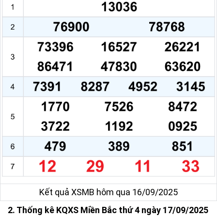
Kết quả XSMB hôm qua 16/09/2025
2. Thống kê KQXS Miền Bắc thứ 4 ngày 17/09/2025