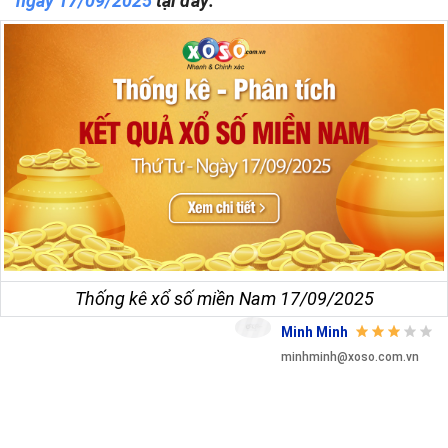
ngày 17/09/2025
tại đây:
Thống kê xổ số miền Nam 17/09/2025
Minh Minh
minhminh@xoso.com.vn