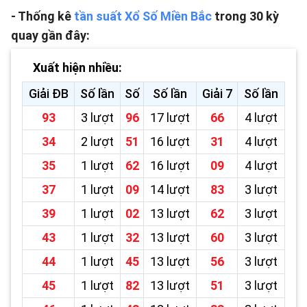
- Thống kê
tần suất Xổ Số Miền Bắc
trong 30 kỳ
quay gần đây:
Xuất hiện nhiều:
Giải ĐB
Số lần
Số
Số lần
Giải 7
Số lần
93
3 lượt
96
17 lượt
66
4 lượt
34
2 lượt
51
16 lượt
31
4 lượt
35
1 lượt
62
16 lượt
09
4 lượt
37
1 lượt
09
14 lượt
83
3 lượt
39
1 lượt
02
13 lượt
62
3 lượt
43
1 lượt
32
13 lượt
60
3 lượt
44
1 lượt
45
13 lượt
56
3 lượt
45
1 lượt
82
13 lượt
51
3 lượt