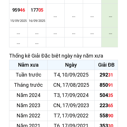
959
46
177
05
...
...
...
...
15/09/2025
16/09/2025
...
...
...
...
...
...
...
...
Thống kê Giải Đặc biệt ngày này năm xưa
Năm xưa
Ngày
Giải ĐB
Tuần trước
T4, 10/09/2025
292
31
Tháng trước
CN, 17/08/2025
850
91
Năm 2024
T3, 17/09/2024
504
35
Năm 2023
CN, 17/09/2023
223
65
Năm 2022
T7, 17/09/2022
558
90
Năm 2021
T6, 17/09/2021
353
30