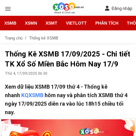
Đăng nhập
XSMB
XSMN
XSMT
VIETLOTT
PHÂN TÍCH
THỐ
Trang chủ
Thống kê XSMB
Thống Kê XSMB 17/09/2025 - Chi tiết
TK Xổ Số Miền Bắc Hôm Nay 17/9
Thứ 4, 17/09/2025 06:30
Xem dữ liệu XSMB 17/09 thứ 4 - Thống kê
nhanh
KQXSMB
hôm nay và phân tích XSMB thứ 4
ngày 17/09/2025 diễn ra vào lúc 18h15 chiều tối
nay.