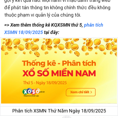
gợi ý kết quả nào. Mọi hành vi mạo danh trang web
để phát tán thông tin không chính thức đều không
thuộc phạm vi quản lý của chúng tôi.
=> Xem thêm thống kê KQXSMN thứ 5,
phân tích
XSMN 18/09/2025
tại đây:
Phân tích XSMN Thứ Năm Ngày 18/09/2025