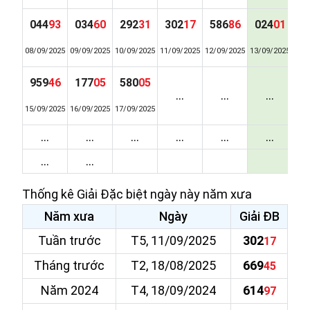
044
93
034
60
292
31
302
17
586
86
024
01
08/09/2025
09/09/2025
10/09/2025
11/09/2025
12/09/2025
13/09/2025
14
959
46
177
05
580
05
...
...
...
15/09/2025
16/09/2025
17/09/2025
...
...
...
...
...
...
...
...
Thống kê Giải Đặc biệt ngày này năm xưa
Năm xưa
Ngày
Giải ĐB
Tuần trước
T5, 11/09/2025
302
17
Tháng trước
T2, 18/08/2025
669
45
Năm 2024
T4, 18/09/2024
614
97