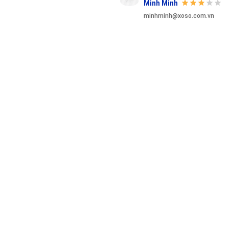
Minh Minh
minhminh@xoso.com.vn