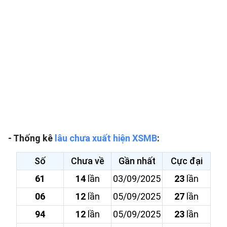
- Thống kê
lâu chưa xuất hiện XSMB
:
Số
Chưa về
Gần nhất
Cực đại
61
14
lần
03/09/2025
23
lần
06
12
lần
05/09/2025
27
lần
94
12
lần
05/09/2025
23
lần