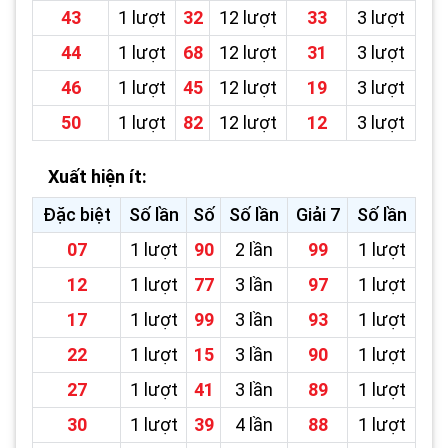
43
1 lượt
32
12 lượt
33
3 lượt
44
1 lượt
68
12 lượt
31
3 lượt
46
1 lượt
45
12 lượt
19
3 lượt
50
1 lượt
82
12 lượt
12
3 lượt
Xuất hiện ít:
Đặc biệt
Số lần
Số
Số lần
Giải 7
Số lần
07
1 lượt
90
2 lần
99
1 lượt
12
1 lượt
77
3 lần
97
1 lượt
17
1 lượt
99
3 lần
93
1 lượt
22
1 lượt
15
3 lần
90
1 lượt
27
1 lượt
41
3 lần
89
1 lượt
30
1 lượt
39
4 lần
88
1 lượt