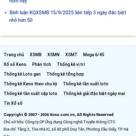
hôm nay
Bình luận KQXSMB 15/9/2025 liên tiếp 3 ngày đặc biệt
nhỏ hơn 50
Trang chủ
XSMB
XSMN
XSMT
Mega 6/45
Xổ số Keno
Phân tích
Thống kê vị trí
Thống kê Loto gan
Thống kê tổng hợp
Thống kê Keno theo chu kỳ
Thống kê tần suất loto
Thống kê tần suất cặp loto
Thống kê giải đặc biệt ngày mai
Tin Xổ số
Copyright © 2007 - 2026 Xoso.com.vn, All Rights Reserved
Chủ sở hữu: Công ty CP Ứng dụng Công nghệ Truyền thông CTC
Địa chỉ: Tầng 2, Tòa nhà IC, số 82 phố Duy Tân, Phường Cầu Giấy, TP. Hà