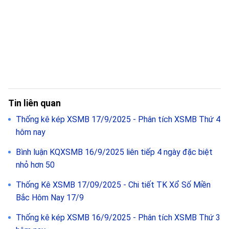
Tin liên quan
Thống kê kép XSMB 17/9/2025 - Phân tích XSMB Thứ 4
hôm nay
Bình luận KQXSMB 16/9/2025 liên tiếp 4 ngày đặc biệt
nhỏ hơn 50
Thống Kê XSMB 17/09/2025 - Chi tiết TK Xổ Số Miền
Bắc Hôm Nay 17/9
Thống kê kép XSMB 16/9/2025 - Phân tích XSMB Thứ 3