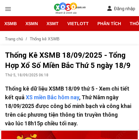
Đăng nhập
XSMB
XSMN
XSMT
VIETLOTT
PHÂN TÍCH
THỐ
Trang chủ
Thống kê XSMB
Thống Kê XSMB 18/09/2025 - Tổng
Hợp Xổ Số Miền Bắc Thứ 5 ngày 18/9
Thứ 5, 18/09/2025 06:18
Thống kê dữ liệu XSMB 18/09 thứ 5 - Xem chi tiết
kết quả
XS miền Bắc hôm nay
, Thứ Năm ngày
18/09/2025 được công bố minh bạch và công khai
trên các phương tiện thông tin truyền thông
vào lúc 18h15p chiều tối nay.