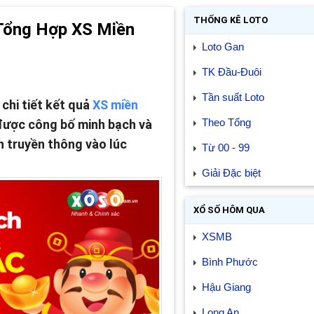
THỐNG KÊ LOTO
Tổng Hợp XS Miền
Loto Gan
TK Đầu-Đuôi
Tần suất Loto
chi tiết kết quả
XS miền
Theo Tổng
được công bố minh bạch và
n truyền thông vào lúc
Từ 00 - 99
Giải Đặc biệt
XỔ SỐ HÔM QUA
XSMB
Bình Phước
Hậu Giang
Long An