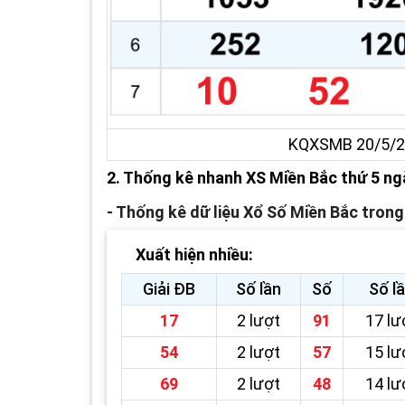
KQXSMB 20/5/
2. Thống kê nhanh XS Miền Bắc thứ 5 ng
- Thống kê dữ liệu Xổ Số Miền Bắc trong
Xuất hiện nhiều:
Giải ĐB
Số lần
Số
Số l
17
2 lượt
91
17 lư
54
2 lượt
57
15 lư
69
2 lượt
48
14 lư