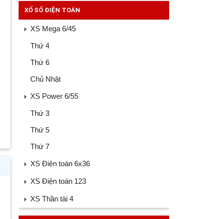
XỔ SỐ ĐIỆN TOÁN
XS Mega 6/45
Thứ 4
Thứ 6
Chủ Nhật
XS Power 6/55
Thứ 3
Thứ 5
Thứ 7
XS Điện toán 6x36
XS Điện toán 123
XS Thần tài 4