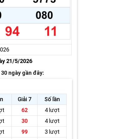
2026
ày 21/5/2026
 30 ngày gần đây:
ần
Giải 7
Số lần
ợt
62
4 lượt
ợt
30
4 lượt
ợt
99
3 lượt