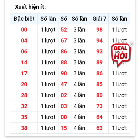
Xuất hiện ít:
Đặc biệt
Số lần
Số
Số lần
Giải 7
Số lần
00
1 lượt
52
3 lần
98
1 lượt
04
1 lượt
67
3 lần
94
1 lượt
06
1 lượt
86
3 lần
93
1 lượt
14
1 lượt
88
3 lần
89
1 lượt
17
1 lượt
90
3 lần
86
1 lượt
20
1 lượt
47
4 lần
85
1 lượt
28
1 lượt
02
4 lần
80
1 lượt
32
1 lượt
03
4 lần
73
1 lượt
35
1 lượt
00
4 lần
64
1 lượt
38
1 lượt
15
4 lần
63
1 lượt