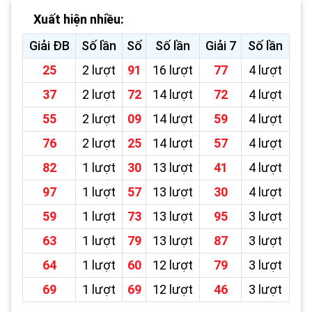
Xuất hiện nhiều:
Giải ĐB
Số lần
Số
Số lần
Giải 7
Số lần
25
2 lượt
91
16 lượt
77
4 lượt
37
2 lượt
72
14 lượt
72
4 lượt
55
2 lượt
09
14 lượt
59
4 lượt
76
2 lượt
25
14 lượt
57
4 lượt
82
1 lượt
30
13 lượt
41
4 lượt
97
1 lượt
57
13 lượt
30
4 lượt
59
1 lượt
73
13 lượt
95
3 lượt
63
1 lượt
79
13 lượt
87
3 lượt
64
1 lượt
60
12 lượt
79
3 lượt
69
1 lượt
69
12 lượt
46
3 lượt