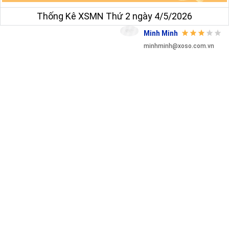
Thống Kê XSMN Thứ 2 ngày 4/5/2026
Minh Minh
minhminh@xoso.com.vn