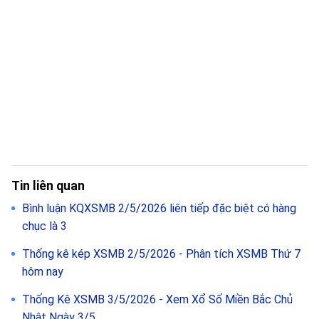
Tin liên quan
Bình luận KQXSMB 2/5/2026 liên tiếp đặc biệt có hàng
chục là 3
Thống kê kép XSMB 2/5/2026 - Phân tích XSMB Thứ 7
hôm nay
Thống Kê XSMB 3/5/2026 - Xem Xổ Số Miền Bắc Chủ
Nhật Ngày 3/5