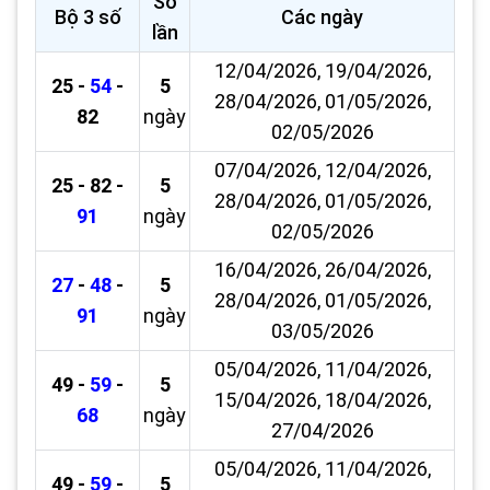
Số
Bộ 3 số
Các ngày
lần
12/04/2026, 19/04/2026,
25 -
54
-
5
28/04/2026, 01/05/2026,
82
ngày
02/05/2026
07/04/2026, 12/04/2026,
25 - 82 -
5
28/04/2026, 01/05/2026,
91
ngày
02/05/2026
16/04/2026, 26/04/2026,
27
-
48
-
5
28/04/2026, 01/05/2026,
91
ngày
03/05/2026
05/04/2026, 11/04/2026,
49 -
59
-
5
15/04/2026, 18/04/2026,
68
ngày
27/04/2026
05/04/2026, 11/04/2026,
49 -
59
-
5