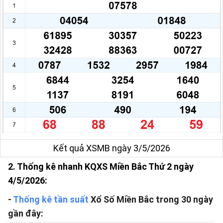
Kết quả XSMB ngày 3/5/2026
2. Thống kê nhanh KQXS Miền Bắc Thứ 2 ngày
4/5/2026:
-
Thống kê tần suất
Xổ Số Miền Bắc trong 30 ngày
gần đây: