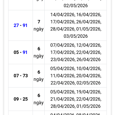
02/05/2026
14/04/2026, 16/04/2026,
7
17/04/2026, 26/04/2026,
27
-
91
ngày
28/04/2026, 01/05/2026,
03/05/2026
07/04/2026, 12/04/2026,
6
05 -
91
17/04/2026, 22/04/2026,
ngày
23/04/2026, 26/04/2026
05/04/2026, 10/04/2026,
6
07 - 73
11/04/2026, 20/04/2026,
ngày
22/04/2026, 02/05/2026
05/04/2026, 19/04/2026,
6
09 - 25
21/04/2026, 22/04/2026,
ngày
28/04/2026, 01/05/2026