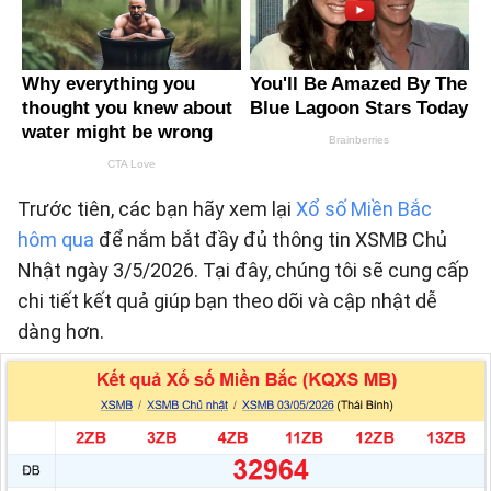
Trước tiên, các bạn hãy xem lại
Xổ số Miền Bắc
hôm qua
để nắm bắt đầy đủ thông tin XSMB Chủ
Nhật ngày 3/5/2026. Tại đây, chúng tôi sẽ cung cấp
chi tiết kết quả giúp bạn theo dõi và cập nhật dễ
dàng hơn.