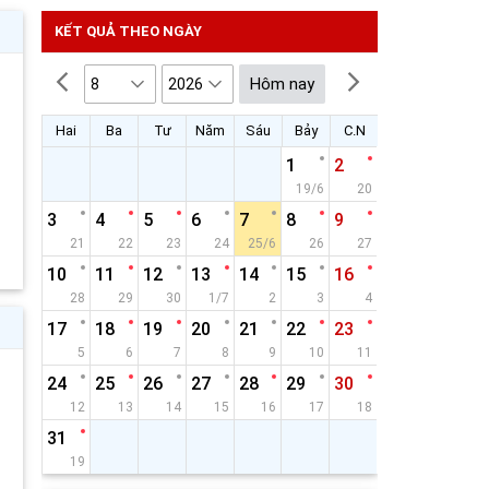
KẾT QUẢ THEO NGÀY
Hôm nay
Hai
Ba
Tư
Năm
Sáu
Bảy
C.N
1
2
19/6
20
3
4
5
6
7
8
9
21
22
23
24
25/6
26
27
10
11
12
13
14
15
16
28
29
30
1/7
2
3
4
17
18
19
20
21
22
23
5
6
7
8
9
10
11
24
25
26
27
28
29
30
12
13
14
15
16
17
18
31
19