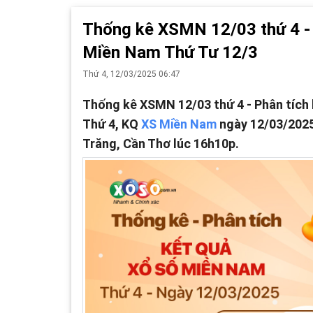
Thống kê XSMN 12/03 thứ 4 -
Miền Nam Thứ Tư 12/3
Thứ 4, 12/03/2025 06:47
Thống kê XSMN 12/03 thứ 4 - Phân tích
Thứ 4, KQ
XS Miền Nam
ngày 12/03/2025 
Trăng, Cần Thơ lúc 16h10p.