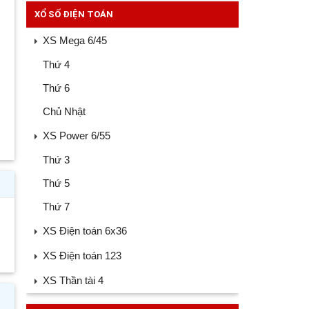
XỔ SỐ ĐIỆN TOÁN
XS Mega 6/45
Thứ 4
Thứ 6
Chủ Nhật
XS Power 6/55
Thứ 3
Thứ 5
Thứ 7
XS Điện toán 6x36
XS Điện toán 123
XS Thần tài 4