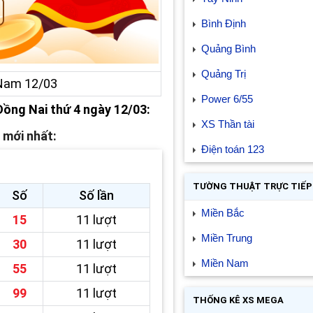
Bình Định
Quảng Bình
Quảng Trị
 Nam 12/03
Power 6/55
Đồng Nai thứ 4 ngày 12/03:
XS Thần tài
à mới nhất:
Điện toán 123
TƯỜNG THUẬT TRỰC TIẾP
Số
Số lần
Miền Bắc
15
11 lượt
Miền Trung
30
11 lượt
Miền Nam
55
11 lượt
99
11 lượt
THỐNG KÊ XS MEGA