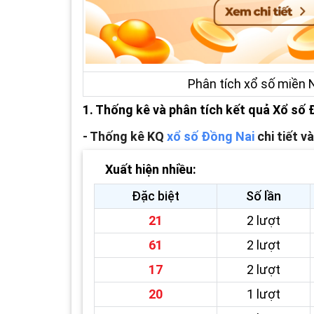
Phân tích xổ số miền
1. Thống kê và phân tích kết quả Xổ số 
- Thống kê KQ
xổ số Đồng Nai
chi tiết v
Xuất hiện nhiều:
Đặc biệt
Số lần
21
2 lượt
61
2 lượt
17
2 lượt
20
1 lượt