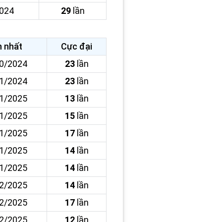
024
29
lần
 nhất
Cực đại
0/2024
23
lần
1/2024
23
lần
1/2025
13
lần
1/2025
15
lần
1/2025
17
lần
1/2025
14
lần
1/2025
14
lần
2/2025
14
lần
2/2025
17
lần
2/2025
12
lần