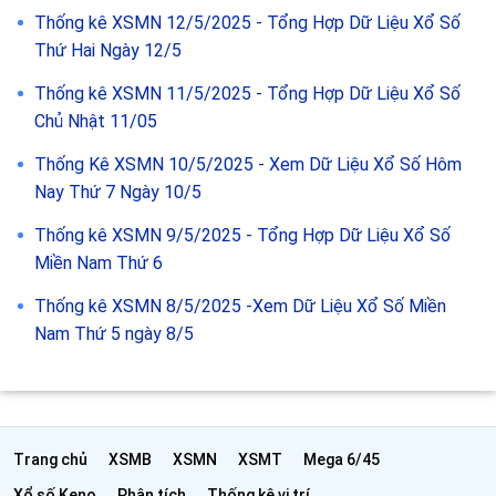
Thống kê XSMN 9/5/2025 - Tổng Hợp Dữ Liệu Xổ Số
Miền Nam Thứ 6
Thống kê XSMN 8/5/2025 -Xem Dữ Liệu Xổ Số Miền
Nam Thứ 5 ngày 8/5
Trang chủ
XSMB
XSMN
XSMT
Mega 6/45
Xổ số Keno
Phân tích
Thống kê vị trí
Thống kê Loto gan
Thống kê tổng hợp
Thống kê Keno theo chu kỳ
Thống kê tần suất loto
Thống kê tần suất cặp loto
Thống kê giải đặc biệt ngày mai
Tin Xổ số
Copyright © 2007 - 2026 Xoso.com.vn, All Rights Reserved
Chủ sở hữu: Công ty CP Ứng dụng Công nghệ Truyền thông CTC