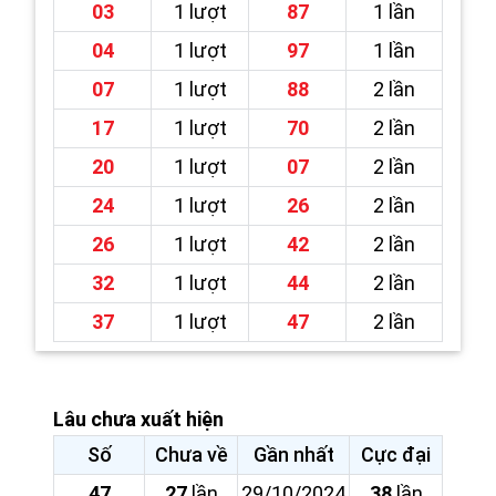
03
1 lượt
87
1 lần
04
1 lượt
97
1 lần
07
1 lượt
88
2 lần
17
1 lượt
70
2 lần
20
1 lượt
07
2 lần
24
1 lượt
26
2 lần
26
1 lượt
42
2 lần
32
1 lượt
44
2 lần
37
1 lượt
47
2 lần
Lâu chưa xuất hiện
Số
Chưa về
Gần nhất
Cực đại
47
27
lần
29/10/2024
38
lần