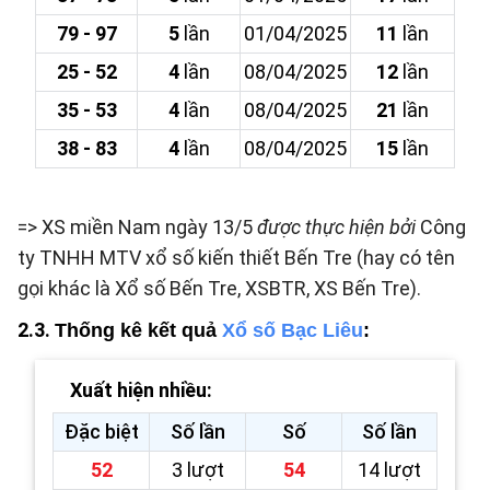
79 - 97
5
lần
01/04/2025
11
lần
25 - 52
4
lần
08/04/2025
12
lần
35 - 53
4
lần
08/04/2025
21
lần
38 - 83
4
lần
08/04/2025
15
lần
=> XS miền Nam ngày 13/5
được thực hiện bởi
Công
ty TNHH MTV xổ số kiến thiết Bến Tre (hay có tên
gọi khác là Xổ số Bến Tre, XSBTR, XS Bến Tre).
2.3.
Thống kê kết quả
Xổ số Bạc Liêu
:
Xuất hiện nhiều:
Đặc biệt
Số lần
Số
Số lần
52
3 lượt
54
14 lượt