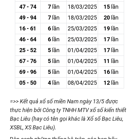
47 - 74
7
lần
18/03/2025
15
lần
49 - 94
7
lần
18/03/2025
20
lần
16 - 61
6
lần
25/03/2025
19
lần
46 - 64
6
lần
25/03/2025
17
lần
25 - 52
5
lần
01/04/2025
17
lần
67 - 76
5
lần
01/04/2025
11
lần
69 - 96
5
lần
01/04/2025
16
lần
05 - 50
4
lần
08/04/2025
12
lần
=>> Kết quả xổ số miền Nam ngày 13/5 được
thực hiện bởi Công ty TNHH MTV xổ số kiến thiết
Bạc Liêu (hay có tên gọi khác là Xổ số Bạc Liêu,
XSBL, XS Bạc Liêu).