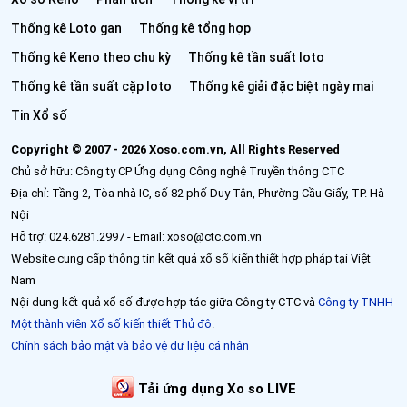
Địa chỉ: Tầng 2, Tòa nhà IC, số 82 phố Duy Tân, Phường Cầu Giấy, TP. Hà
Nội
Hỗ trợ: 024.6281.2997 - Email: xoso@ctc.com.vn
Website cung cấp thông tin kết quả xổ số kiến thiết hợp pháp tại Việt
Nam
Nội dung kết quả xổ số được hợp tác giữa Công ty CTC và
Công ty TNHH
Một thành viên Xổ số kiến thiết Thủ đô
.
Chính sách bảo mật và bảo vệ dữ liệu cá nhân
Tải ứng dụng Xo so LIVE
Nội dung và dịch vụ trên website được chúng tôi cập nhật từ nguồn công
khai, chỉ mang tính chất tham khảo. Vui lòng đối chiếu với kết quả chính
thức được công bố bởi các công ty xổ số kiến thiết.