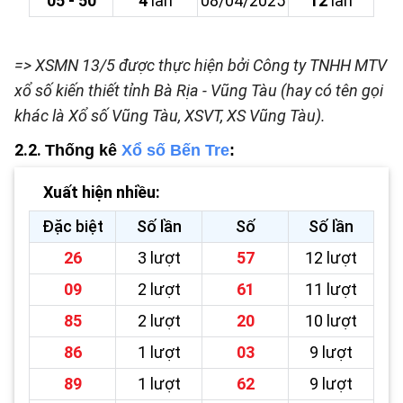
05 - 50
4
lần
08/04/2025
12
lần
=> XSMN 13/5 được thực hiện bởi Công ty TNHH MTV
xổ số kiến thiết tỉnh Bà Rịa - Vũng Tàu (hay có tên gọi
khác là Xổ số Vũng Tàu, XSVT, XS Vũng Tàu).
2.2.
Thống kê
Xổ số Bến Tre
:
Xuất hiện nhiều:
Đặc biệt
Số lần
Số
Số lần
26
3 lượt
57
12 lượt
09
2 lượt
61
11 lượt
85
2 lượt
20
10 lượt
86
1 lượt
03
9 lượt
89
1 lượt
62
9 lượt