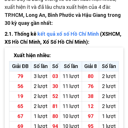
xuất hiện ít và đã lâu chưa xuất hiện của 4 đài:
TP.HCM, Long An, Bình Phước và Hậu Giang trong
30 kỳ quay gần nhất:
2.1. Thống kê
kết quả xổ số Hồ Chí Minh
(XSHCM,
XS Hồ Chí Minh, Xổ Số Hồ Chí Minh):
Xuất hiện nhiều:
Giải ĐB
Số lần
Số
Số lần
Giải 8
Số lần
79
3 lượt
03
11 lượt
80
2 lượt
56
2 lượt
30
11 lượt
76
2 lượt
19
2 lượt
52
11 lượt
38
2 lượt
65
2 lượt
81
11 lượt
12
2 lượt
67
1 lượt
80
10 lượt
97
1 lượt
69
1 lượt
94
10 lượt
95
1 lượt