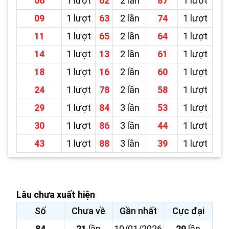
06
1 lượt
62
2 lần
87
1 lượt
09
1 lượt
63
2 lần
74
1 lượt
11
1 lượt
65
2 lần
64
1 lượt
14
1 lượt
13
2 lần
61
1 lượt
18
1 lượt
16
2 lần
60
1 lượt
24
1 lượt
78
2 lần
58
1 lượt
29
1 lượt
84
3 lần
53
1 lượt
30
1 lượt
86
3 lần
44
1 lượt
43
1 lượt
88
3 lần
39
1 lượt
Lâu chưa xuất hiện
Số
Chưa về
Gần nhất
Cực đại
84
21
lần
10/01/2026
29
lần