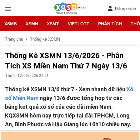
Đăng nhập
XSMB
XSMN
XSMT
VIETLOTT
PHÂN TÍCH
THỐ
Trang chủ
Thống kê XSMN
Thống Kê XSMN 13/6/2026 - Phân
Tích XS Miền Nam Thứ 7 Ngày 13/6
Thứ 6, 12/06/2026 22:21
Thống kê XSMN 13/6 thứ 7 - Xem nhanh dữ liệu
Xổ
số Miền Nam
ngày 13/6 được tổng hợp từ các
bảng kết quả xổ số của các đài miền Nam.
KQXSMN hôm nay trực tiếp tại đài TP.HCM, Long
An, Bình Phước và Hậu Giang lúc 16h10 chiều nay.