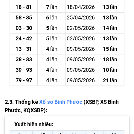
18 - 81
7
lần
18/04/2026
13
lần
58 - 85
6
lần
25/04/2026
13
lần
03 - 30
5
lần
02/05/2026
14
lần
24 - 42
5
lần
02/05/2026
13
lần
13 - 31
4
lần
09/05/2026
15
lần
38 - 83
4
lần
09/05/2026
18
lần
39 - 93
4
lần
09/05/2026
10
lần
79 - 97
4
lần
09/05/2026
21
lần
2.3. Thống kê
Xổ số Bình Phước
(XSBP, XS Bình
Phước, KQXSBP):
Xuất hiện nhiều: