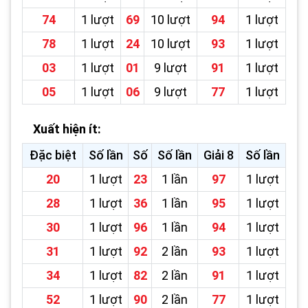
74
1 lượt
69
10 lượt
94
1 lượt
78
1 lượt
24
10 lượt
93
1 lượt
03
1 lượt
01
9 lượt
91
1 lượt
05
1 lượt
06
9 lượt
77
1 lượt
Xuất hiện ít:
Đặc biệt
Số lần
Số
Số lần
Giải 8
Số lần
20
1 lượt
23
1 lần
97
1 lượt
28
1 lượt
36
1 lần
95
1 lượt
30
1 lượt
96
1 lần
94
1 lượt
31
1 lượt
92
2 lần
93
1 lượt
34
1 lượt
82
2 lần
91
1 lượt
52
1 lượt
90
2 lần
77
1 lượt