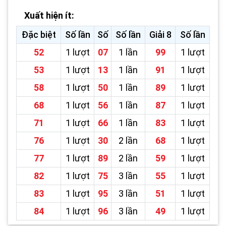
Xuất hiện ít:
Đặc biệt
Số lần
Số
Số lần
Giải 8
Số lần
52
1 lượt
07
1 lần
99
1 lượt
53
1 lượt
13
1 lần
91
1 lượt
58
1 lượt
50
1 lần
89
1 lượt
68
1 lượt
56
1 lần
87
1 lượt
71
1 lượt
66
1 lần
83
1 lượt
76
1 lượt
30
2 lần
68
1 lượt
77
1 lượt
89
2 lần
59
1 lượt
82
1 lượt
75
3 lần
55
1 lượt
83
1 lượt
95
3 lần
51
1 lượt
84
1 lượt
96
3 lần
49
1 lượt