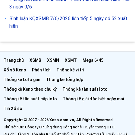
3 ngày 9/6
Bình luận KQXSMB 7/6/2026 liên tiếp 5 ngày có 52 xuất
hiện
Trang chủ
XSMB
XSMN
XSMT
Mega 6/45
Xổ số Keno
Phân tích
Thống kê vị trí
Thống kê Loto gan
Thống kê tổng hợp
Thống kê Keno theo chu kỳ
Thống kê tần suất loto
Thống kê tần suất cặp loto
Thống kê giải đặc biệt ngày mai
Tin Xổ số
Copyright © 2007 - 2026 Xoso.com.vn, All Rights Reserved
Chủ sở hữu: Công ty CP Ứng dụng Công nghệ Truyền thông CTC
Địa chỉ: Tầng 2, Tòa nhà IC, số 82 phố Duy Tân, Phường Cầu Giấy, TP. Hà