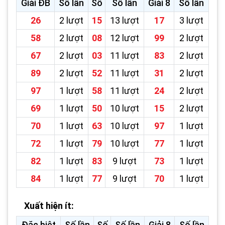
Giải ĐB
Số lần
Số
Số lần
Giải 8
Số lần
26
2 lượt
15
13 lượt
17
3 lượt
58
2 lượt
08
12 lượt
99
2 lượt
67
2 lượt
03
11 lượt
83
2 lượt
89
2 lượt
52
11 lượt
31
2 lượt
97
1 lượt
58
11 lượt
24
2 lượt
69
1 lượt
50
10 lượt
15
2 lượt
70
1 lượt
63
10 lượt
97
1 lượt
72
1 lượt
79
10 lượt
77
1 lượt
82
1 lượt
83
9 lượt
73
1 lượt
84
1 lượt
77
9 lượt
70
1 lượt
Xuất hiện ít:
Đặc biệt
Số lần
Số
Số lần
Giải 8
Số lần