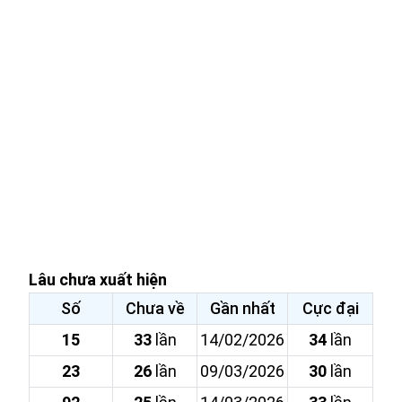
Lâu chưa xuất hiện
Số
Chưa về
Gần nhất
Cực đại
15
33
lần
14/02/2026
34
lần
23
26
lần
09/03/2026
30
lần