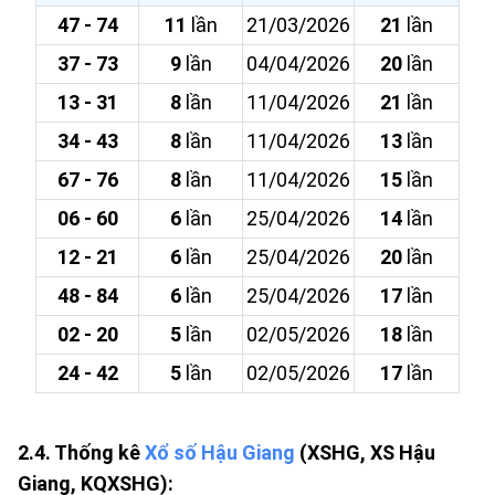
47 - 74
11
lần
21/03/2026
21
lần
37 - 73
9
lần
04/04/2026
20
lần
13 - 31
8
lần
11/04/2026
21
lần
34 - 43
8
lần
11/04/2026
13
lần
67 - 76
8
lần
11/04/2026
15
lần
06 - 60
6
lần
25/04/2026
14
lần
12 - 21
6
lần
25/04/2026
20
lần
48 - 84
6
lần
25/04/2026
17
lần
02 - 20
5
lần
02/05/2026
18
lần
24 - 42
5
lần
02/05/2026
17
lần
2.4. Thống kê
Xổ số Hậu Giang
(XSHG, XS Hậu
Giang, KQXSHG):