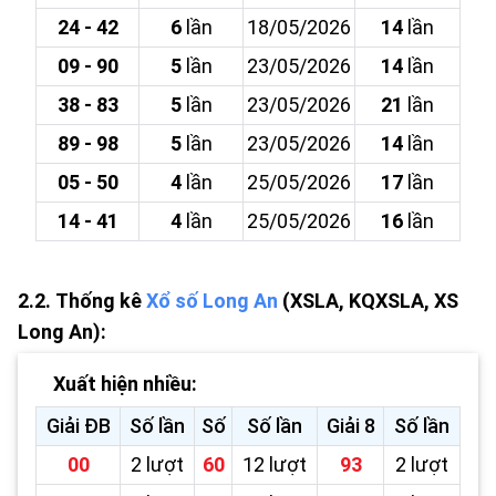
24 - 42
6
lần
18/05/2026
14
lần
09 - 90
5
lần
23/05/2026
14
lần
38 - 83
5
lần
23/05/2026
21
lần
89 - 98
5
lần
23/05/2026
14
lần
05 - 50
4
lần
25/05/2026
17
lần
14 - 41
4
lần
25/05/2026
16
lần
2.2.
Thống kê
Xổ số Long An
(XSLA, KQXSLA, XS
Long An):
Xuất hiện nhiều:
Giải ĐB
Số lần
Số
Số lần
Giải 8
Số lần
00
2 lượt
60
12 lượt
93
2 lượt