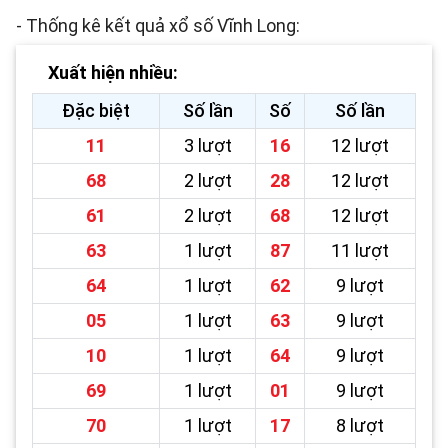
- Thống kê kết quả xổ số Vĩnh Long:
Xuất hiện nhiều:
Đặc biệt
Số lần
Số
Số lần
11
3 lượt
16
12 lượt
68
2 lượt
28
12 lượt
61
2 lượt
68
12 lượt
63
1 lượt
87
11 lượt
64
1 lượt
62
9 lượt
05
1 lượt
63
9 lượt
10
1 lượt
64
9 lượt
69
1 lượt
01
9 lượt
70
1 lượt
17
8 lượt