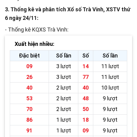
3. Thống kê và phân tích Xổ số Trà Vinh, XSTV thứ
6 ngày 24/11:
- Thống kê KQXS Trà Vinh:
Xuất hiện nhiều:
Đặc biệt
Số lần
Số
Số lần
09
3 lượt
14
11 lượt
26
3 lượt
77
11 lượt
40
2 lượt
40
10 lượt
53
2 lượt
48
9 lượt
70
2 lượt
50
9 lượt
86
1 lượt
18
9 lượt
91
1 lượt
09
9 lượt