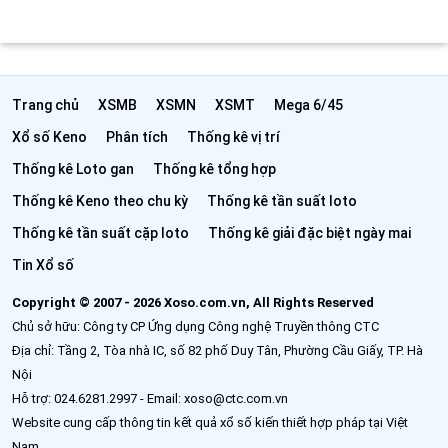
Trang chủ
XSMB
XSMN
XSMT
Mega 6/45
Xổ số Keno
Phân tích
Thống kê vị trí
Thống kê Loto gan
Thống kê tổng hợp
Thống kê Keno theo chu kỳ
Thống kê tần suất loto
Thống kê tần suất cặp loto
Thống kê giải đặc biệt ngày mai
Tin Xổ số
Copyright © 2007 - 2026 Xoso.com.vn, All Rights Reserved
Chủ sở hữu: Công ty CP Ứng dụng Công nghệ Truyền thông CTC
Địa chỉ: Tầng 2, Tòa nhà IC, số 82 phố Duy Tân, Phường Cầu Giấy, TP. Hà
Nội
Hỗ trợ: 024.6281.2997 - Email: xoso@ctc.com.vn
Website cung cấp thông tin kết quả xổ số kiến thiết hợp pháp tại Việt
Nam