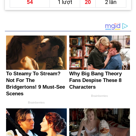
54
1 lượt
20
2 lần