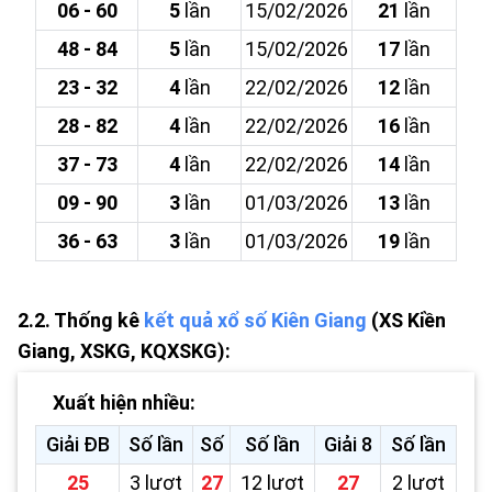
06 - 60
5
lần
15/02/2026
21
lần
48 - 84
5
lần
15/02/2026
17
lần
23 - 32
4
lần
22/02/2026
12
lần
28 - 82
4
lần
22/02/2026
16
lần
37 - 73
4
lần
22/02/2026
14
lần
09 - 90
3
lần
01/03/2026
13
lần
36 - 63
3
lần
01/03/2026
19
lần
2.2. Thống kê
kết quả xổ số Kiên Giang
(XS Kiền
Giang, XSKG, KQXSKG):
Xuất hiện nhiều:
Giải ĐB
Số lần
Số
Số lần
Giải 8
Số lần
25
3 lượt
27
12 lượt
27
2 lượt