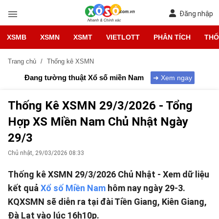
Đăng nhập
XSMB
XSMN
XSMT
VIETLOTT
PHÂN TÍCH
THỐ
Trang chủ
Thống kê XSMN
Đang tường thuật Xổ số
miền Nam
➜ Xem ngay
Thống Kê XSMN 29/3/2026 - Tổng
Hợp XS Miền Nam Chủ Nhật Ngày
29/3
Chủ nhật, 29/03/2026 08:33
Thống kê XSMN 29/3/2026 Chủ Nhật - Xem dữ liệu
kết quả
Xổ số Miền Nam
hôm nay ngày 29-3.
KQXSMN sẽ diễn ra tại đài Tiền Giang, Kiên Giang,
Đà Lạt vào lúc 16h10p.