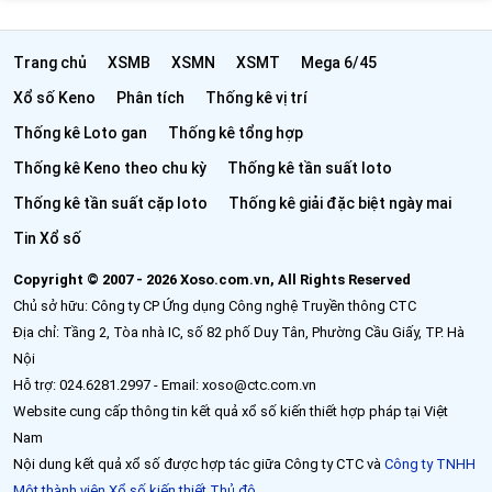
Trang chủ
XSMB
XSMN
XSMT
Mega 6/45
Xổ số Keno
Phân tích
Thống kê vị trí
Thống kê Loto gan
Thống kê tổng hợp
Thống kê Keno theo chu kỳ
Thống kê tần suất loto
Thống kê tần suất cặp loto
Thống kê giải đặc biệt ngày mai
Tin Xổ số
Copyright © 2007 - 2026 Xoso.com.vn, All Rights Reserved
Chủ sở hữu: Công ty CP Ứng dụng Công nghệ Truyền thông CTC
Địa chỉ: Tầng 2, Tòa nhà IC, số 82 phố Duy Tân, Phường Cầu Giấy, TP. Hà
Nội
Hỗ trợ: 024.6281.2997 - Email: xoso@ctc.com.vn
Website cung cấp thông tin kết quả xổ số kiến thiết hợp pháp tại Việt
Nam
Nội dung kết quả xổ số được hợp tác giữa Công ty CTC và
Công ty TNHH
Một thành viên Xổ số kiến thiết Thủ đô
.