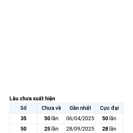
Lâu chưa xuất hiện
Số
Chưa về
Gần nhất
Cực đại
35
50
lần
06/04/2025
50
lần
50
25
lần
28/09/2025
28
lần