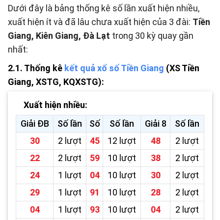
Dưới đây là bảng thống kê số lần xuất hiện nhiều,
xuất hiện ít và đã lâu chưa xuất hiện của 3 đài:
Tiền
Giang, Kiên Giang, Đà Lạt
trong 30 kỳ quay gần
nhất:
2.1. Thống kê
kết quả xổ số Tiền Giang
(XS Tiền
Giang, XSTG, KQXSTG):
Xuất hiện nhiều:
Giải ĐB
Số lần
Số
Số lần
Giải 8
Số lần
30
2 lượt
45
12 lượt
48
2 lượt
22
2 lượt
59
10 lượt
38
2 lượt
24
1 lượt
04
10 lượt
30
2 lượt
29
1 lượt
91
10 lượt
28
2 lượt
04
1 lượt
93
10 lượt
04
2 lượt