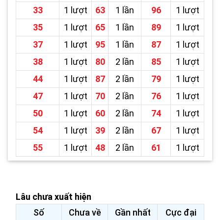
33
1 lượt
63
1 lần
96
1 lượt
35
1 lượt
65
1 lần
89
1 lượt
37
1 lượt
95
1 lần
87
1 lượt
38
1 lượt
80
2 lần
85
1 lượt
44
1 lượt
87
2 lần
79
1 lượt
47
1 lượt
70
2 lần
76
1 lượt
50
1 lượt
60
2 lần
74
1 lượt
54
1 lượt
39
2 lần
67
1 lượt
55
1 lượt
48
2 lần
61
1 lượt
Lâu chưa xuất hiện
Số
Chưa về
Gần nhất
Cực đại