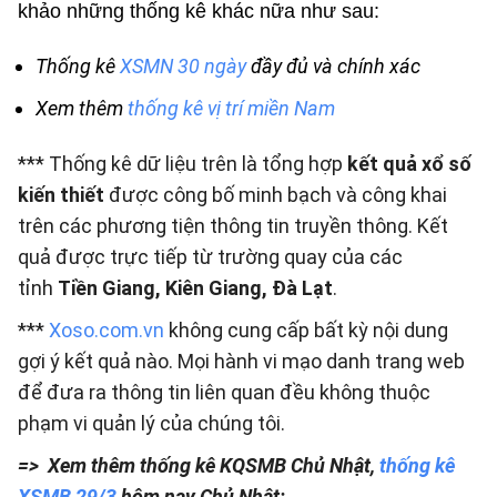
khảo những thống kê khác nữa như sau:
Thống kê
XSMN 30 ngày
đầy đủ và chính xác
Xem thêm
thống kê vị trí miền Nam
*** Thống kê dữ liệu trên là tổng hợp
kết quả xổ số
kiến thiết
được công bố minh bạch và công khai
trên các phương tiện thông tin truyền thông. Kết
quả được trực tiếp từ trường quay của các
tỉnh
Tiền Giang, Kiên Giang, Đà Lạt
.
***
Xoso.com.vn
không cung cấp bất kỳ nội dung
gợi ý kết quả nào. Mọi hành vi mạo danh trang web
để đưa ra thông tin liên quan đều không thuộc
phạm vi quản lý của chúng tôi.
=> Xem thêm thống kê KQSMB Chủ Nhật,
thống kê
XSMB 29/3
hôm nay Chủ Nhật: