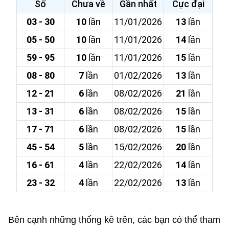
Số
Chưa về
Gần nhất
Cực đại
03 - 30
10
lần
11/01/2026
13
lần
05 - 50
10
lần
11/01/2026
14
lần
59 - 95
10
lần
11/01/2026
15
lần
08 - 80
7
lần
01/02/2026
13
lần
12 - 21
6
lần
08/02/2026
21
lần
13 - 31
6
lần
08/02/2026
15
lần
17 - 71
6
lần
08/02/2026
15
lần
45 - 54
5
lần
15/02/2026
20
lần
16 - 61
4
lần
22/02/2026
14
lần
23 - 32
4
lần
22/02/2026
13
lần
Bên cạnh những thống kê trên, các bạn có thể tham