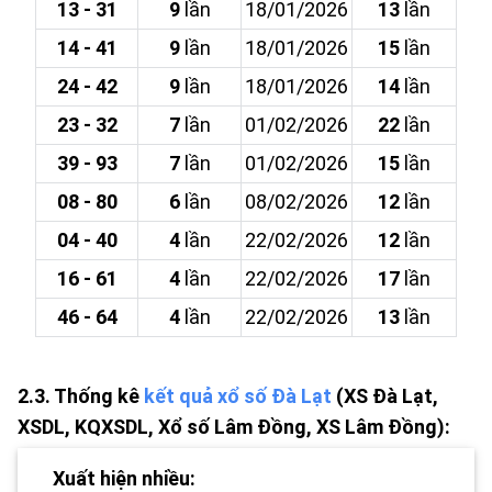
13 - 31
9
lần
18/01/2026
13
lần
14 - 41
9
lần
18/01/2026
15
lần
24 - 42
9
lần
18/01/2026
14
lần
23 - 32
7
lần
01/02/2026
22
lần
39 - 93
7
lần
01/02/2026
15
lần
08 - 80
6
lần
08/02/2026
12
lần
04 - 40
4
lần
22/02/2026
12
lần
16 - 61
4
lần
22/02/2026
17
lần
46 - 64
4
lần
22/02/2026
13
lần
2.3. Thống kê
kết quả xổ số Đà Lạt
(XS Đà Lạt,
XSDL, KQXSDL, Xổ số Lâm Đồng, XS Lâm Đồng):
Xuất hiện nhiều: