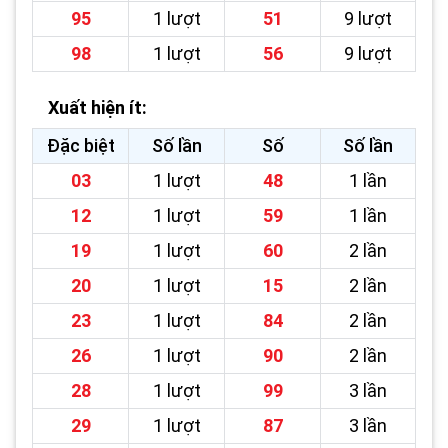
95
1 lượt
51
9 lượt
98
1 lượt
56
9 lượt
Xuất hiện ít:
Đặc biệt
Số lần
Số
Số lần
03
1 lượt
48
1 lần
12
1 lượt
59
1 lần
19
1 lượt
60
2 lần
20
1 lượt
15
2 lần
23
1 lượt
84
2 lần
26
1 lượt
90
2 lần
28
1 lượt
99
3 lần
29
1 lượt
87
3 lần