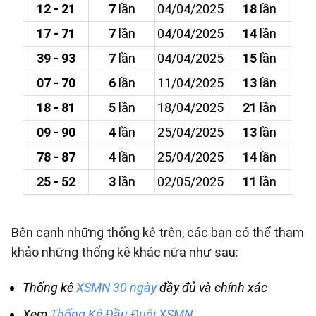
12 - 21
7
lần
04/04/2025
18
lần
17 - 71
7
lần
04/04/2025
14
lần
39 - 93
7
lần
04/04/2025
15
lần
07 - 70
6
lần
11/04/2025
13
lần
18 - 81
5
lần
18/04/2025
21
lần
09 - 90
4
lần
25/04/2025
13
lần
78 - 87
4
lần
25/04/2025
14
lần
25 - 52
3
lần
02/05/2025
11
lần
Bên cạnh những thống kê trên, các bạn có thể tham
khảo những thống kê khác nữa như sau:
Thống kê
XSMN 30 ngày
đầy đủ và chính xác
Xem
Thống Kê Đầu Đuôi XSMN