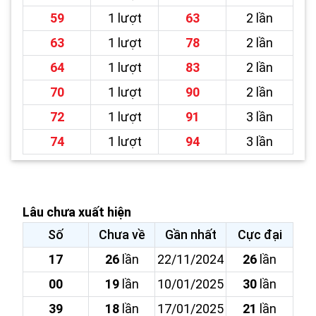
59
1 lượt
63
2 lần
63
1 lượt
78
2 lần
64
1 lượt
83
2 lần
70
1 lượt
90
2 lần
72
1 lượt
91
3 lần
74
1 lượt
94
3 lần
Lâu chưa xuất hiện
Số
Chưa về
Gần nhất
Cực đại
17
26
lần
22/11/2024
26
lần
00
19
lần
10/01/2025
30
lần
39
18
lần
17/01/2025
21
lần