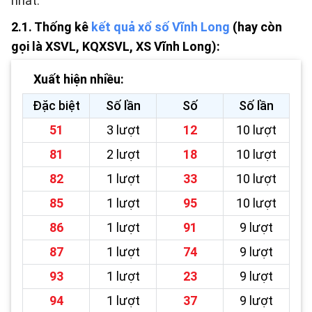
nhất:
2.1. Thống kê
kết quả xổ số Vĩnh Long
(hay còn
gọi là XSVL, KQXSVL, XS Vĩnh Long):
Xuất hiện nhiều:
Đặc biệt
Số lần
Số
Số lần
51
3 lượt
12
10 lượt
81
2 lượt
18
10 lượt
82
1 lượt
33
10 lượt
85
1 lượt
95
10 lượt
86
1 lượt
91
9 lượt
87
1 lượt
74
9 lượt
93
1 lượt
23
9 lượt
94
1 lượt
37
9 lượt