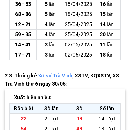
36 - 63
5
lần
18/04/2025
16
lần
68 - 86
5
lần
18/04/2025
15
lần
12 - 21
4
lần
25/04/2025
14
lần
59 - 95
4
lần
25/04/2025
20
lần
14 - 41
3
lần
02/05/2025
11
lần
17 - 71
3
lần
02/05/2025
18
lần
2.3. Thống kê
Xổ số Trà Vinh
, XSTV, KQXSTV, XS
Trà Vinh thứ 6 ngày 30/05:
Xuất hiện nhiều:
Đặc biệt
Số lần
Số
Số lần
22
2 lượt
03
14 lượt
54
2 lượt
43
13 lượt