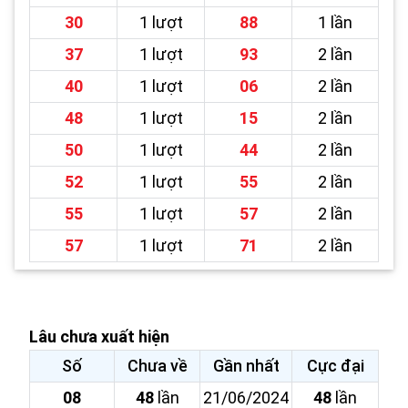
30
1 lượt
88
1 lần
37
1 lượt
93
2 lần
40
1 lượt
06
2 lần
48
1 lượt
15
2 lần
50
1 lượt
44
2 lần
52
1 lượt
55
2 lần
55
1 lượt
57
2 lần
57
1 lượt
71
2 lần
Lâu chưa xuất hiện
Số
Chưa về
Gần nhất
Cực đại
08
48
lần
21/06/2024
48
lần