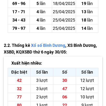
69 - 96
5
lần
18/04/2025
19
lần
17 - 71
4
lần
25/04/2025
13
lần
34 - 43
4
lần
25/04/2025
18
lần
79 - 97
4
lần
25/04/2025
14
lần
2.2. Thống kê
Xổ số Bình Dương
, XS Bình Dương,
XSBD, KQXSBD thứ 6 ngày 30/05:
Xuất hiện nhiều:
Đặc biệt
Số lần
Số
Số lần
42
3 lượt
30
12 lượt
32
3 lượt
47
12 lượt
77
2 lượt
06
10 lượt
80
1 lượt
22
9 lượt