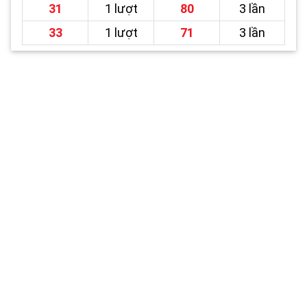
31
1 lượt
80
3 lần
33
1 lượt
71
3 lần