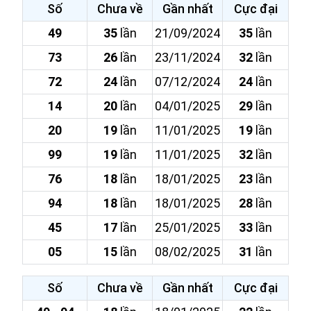
Số
Chưa về
Gần nhất
Cực đại
49
35
lần
21/09/2024
35
lần
73
26
lần
23/11/2024
32
lần
72
24
lần
07/12/2024
24
lần
14
20
lần
04/01/2025
29
lần
20
19
lần
11/01/2025
19
lần
99
19
lần
11/01/2025
32
lần
76
18
lần
18/01/2025
23
lần
94
18
lần
18/01/2025
28
lần
45
17
lần
25/01/2025
33
lần
05
15
lần
08/02/2025
31
lần
Số
Chưa về
Gần nhất
Cực đại