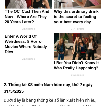
2. Thống kê XS miền Nam hôm nay, thứ 7 ngày
31/5/2025
Dưới đây là bảng thống kê số lần xuất hiện nhiều,