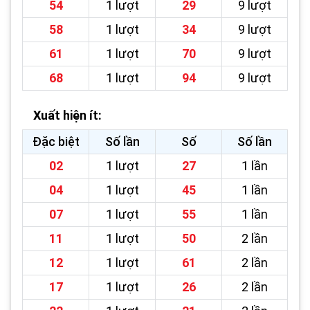
54
1 lượt
29
9 lượt
58
1 lượt
34
9 lượt
61
1 lượt
70
9 lượt
68
1 lượt
94
9 lượt
Xuất hiện ít:
Đặc biệt
Số lần
Số
Số lần
02
1 lượt
27
1 lần
04
1 lượt
45
1 lần
07
1 lượt
55
1 lần
11
1 lượt
50
2 lần
12
1 lượt
61
2 lần
17
1 lượt
26
2 lần