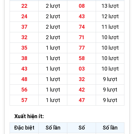
22
2 lượt
08
13 lượt
24
2 lượt
43
12 lượt
37
2 lượt
74
11 lượt
32
2 lượt
71
10 lượt
35
1 lượt
77
10 lượt
38
1 lượt
58
10 lượt
43
1 lượt
03
10 lượt
48
1 lượt
32
9 lượt
56
1 lượt
42
9 lượt
57
1 lượt
47
9 lượt
Xuất hiện ít:
Đặc biệt
Số lần
Số
Số lần