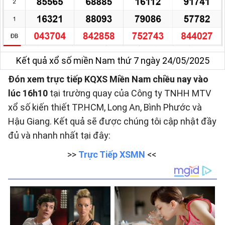
Kết quả xổ số miền Nam thứ 7 ngày 24/05/2025
Đón xem trực tiếp KQXS Miền Nam chiều nay vào
lúc 16h10
tại trường quay của Công ty TNHH MTV
xổ số kiến thiết TP.HCM, Long An, Bình Phước và
Hậu Giang. Kết quả sẽ được chúng tôi cập nhật đầy
đủ và nhanh nhất tại đây:
>>
Trực Tiếp XSMN
<<