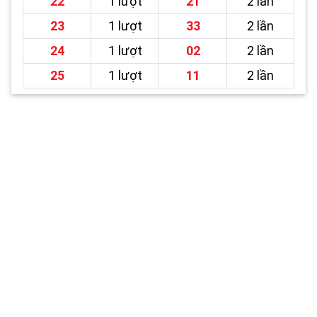
22
1 lượt
21
2 lần
23
1 lượt
33
2 lần
24
1 lượt
02
2 lần
25
1 lượt
11
2 lần