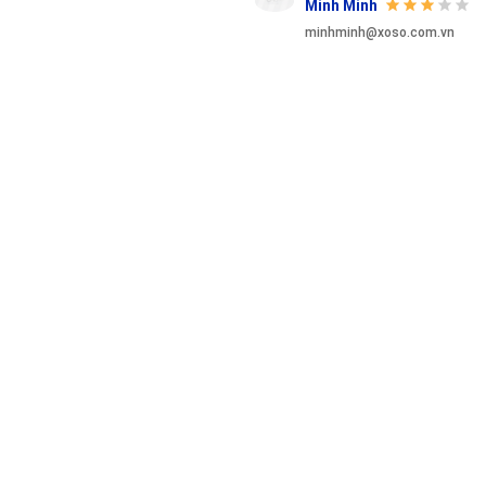
Minh Minh
minhminh@xoso.com.vn