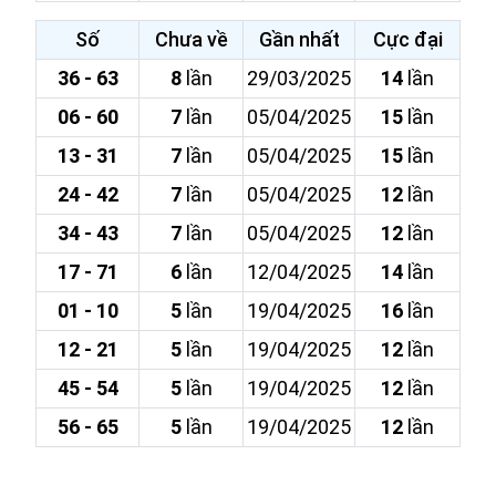
Số
Chưa về
Gần nhất
Cực đại
36 - 63
8
lần
29/03/2025
14
lần
06 - 60
7
lần
05/04/2025
15
lần
13 - 31
7
lần
05/04/2025
15
lần
24 - 42
7
lần
05/04/2025
12
lần
34 - 43
7
lần
05/04/2025
12
lần
17 - 71
6
lần
12/04/2025
14
lần
01 - 10
5
lần
19/04/2025
16
lần
12 - 21
5
lần
19/04/2025
12
lần
45 - 54
5
lần
19/04/2025
12
lần
56 - 65
5
lần
19/04/2025
12
lần