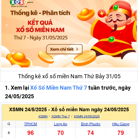
Thống kê xổ số miền Nam Thứ Bảy 31/05
1. Xem lại
Xổ Số Miền Nam Thứ 7
tuần trước, ngày
24/05/2025