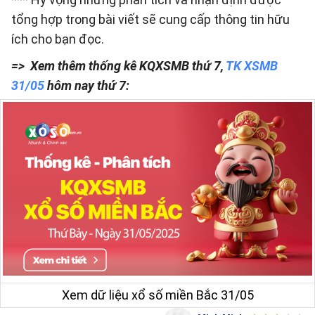
tổng hợp trong bài viết sẽ cung cấp thông tin hữu
ích cho bạn đọc.
=> Xem thêm thống kê KQXSMB thứ 7,
TK XSMB
31/05
hôm nay thứ 7:
Xem dữ liệu xổ số miền Bắc 31/05