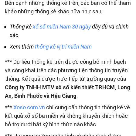
Bên cạnh những thống kê trên, các bạn có thể tham
khảo những thống kê khác nữa như sau:
Thống kê
xổ số miền Nam 30 ngày
đầy đủ và chính
xác
Xem thêm
thống kê vị trí miền Nam
*** Dữ liệu thống kê trên được công bố minh bạch
và công khai trên các phương tiện thông tin truyền
thông. Kết quả được trực tiếp từ trường quay của
Công ty TNHH MTV xổ số kiến thiết TP.HCM, Long
An, Bình Phước và Hậu Giang
.
***
Xoso.com.vn
chỉ cung cấp thông tin thống kê về
kết quả xổ số ba miền và không khuyến khích hoặc
hỗ trợ dưới bất kỳ hình thức nào khác.
*** Hy vọng những phân tích và nhận định được