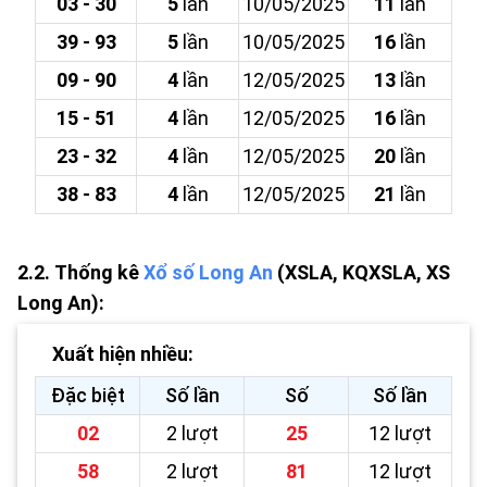
03 - 30
5
lần
10/05/2025
11
lần
39 - 93
5
lần
10/05/2025
16
lần
09 - 90
4
lần
12/05/2025
13
lần
15 - 51
4
lần
12/05/2025
16
lần
23 - 32
4
lần
12/05/2025
20
lần
38 - 83
4
lần
12/05/2025
21
lần
2.2.
Thống kê
Xổ số Long An
(XSLA, KQXSLA, XS
Long An):
Xuất hiện nhiều:
Đặc biệt
Số lần
Số
Số lần
02
2 lượt
25
12 lượt
58
2 lượt
81
12 lượt