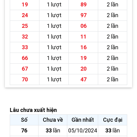
19
1 lượt
89
2 lần
24
1 lượt
97
2 lần
25
1 lượt
06
2 lần
32
1 lượt
11
2 lần
33
1 lượt
16
2 lần
66
1 lượt
19
2 lần
67
1 lượt
20
2 lần
70
1 lượt
47
2 lần
Lâu chưa xuất hiện
Số
Chưa về
Gần nhất
Cực đại
76
33
lần
05/10/2024
33
lần