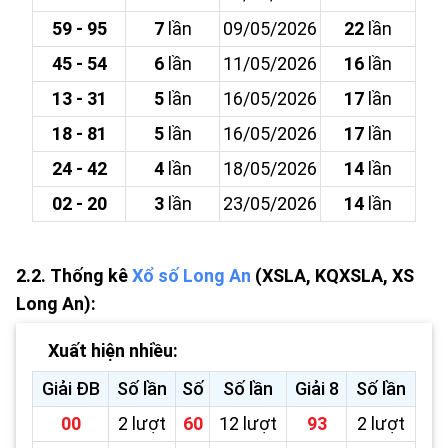
59 - 95
7
lần
09/05/2026
22
lần
45 - 54
6
lần
11/05/2026
16
lần
13 - 31
5
lần
16/05/2026
17
lần
18 - 81
5
lần
16/05/2026
17
lần
24 - 42
4
lần
18/05/2026
14
lần
02 - 20
3
lần
23/05/2026
14
lần
2.2.
Thống kê
Xổ số Long An
(XSLA, KQXSLA, XS
Long An):
Xuất hiện nhiều:
Giải ĐB
Số lần
Số
Số lần
Giải 8
Số lần
00
2 lượt
60
12 lượt
93
2 lượt