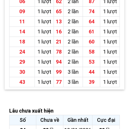
06
1 lượt
62
2 lần
87
1 lượt
09
1 lượt
65
2 lần
74
1 lượt
11
1 lượt
13
2 lần
64
1 lượt
14
1 lượt
16
2 lần
61
1 lượt
18
1 lượt
21
2 lần
60
1 lượt
24
1 lượt
78
2 lần
58
1 lượt
29
1 lượt
94
2 lần
53
1 lượt
30
1 lượt
99
3 lần
44
1 lượt
43
1 lượt
77
3 lần
39
1 lượt
Lâu chưa xuất hiện
Số
Chưa về
Gần nhất
Cực đại