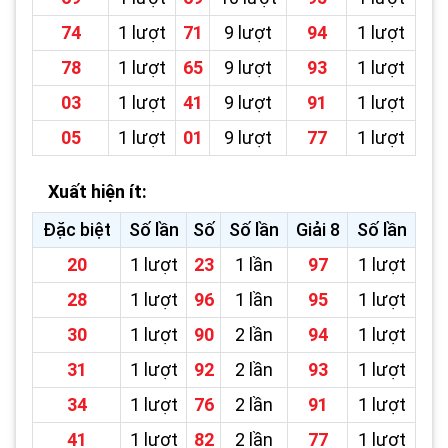
74
1 lượt
71
9 lượt
94
1 lượt
78
1 lượt
65
9 lượt
93
1 lượt
03
1 lượt
41
9 lượt
91
1 lượt
05
1 lượt
01
9 lượt
77
1 lượt
Xuất hiện ít:
Đặc biệt
Số lần
Số
Số lần
Giải 8
Số lần
20
1 lượt
23
1 lần
97
1 lượt
28
1 lượt
96
1 lần
95
1 lượt
30
1 lượt
90
2 lần
94
1 lượt
31
1 lượt
92
2 lần
93
1 lượt
34
1 lượt
76
2 lần
91
1 lượt
41
1 lượt
82
2 lần
77
1 lượt