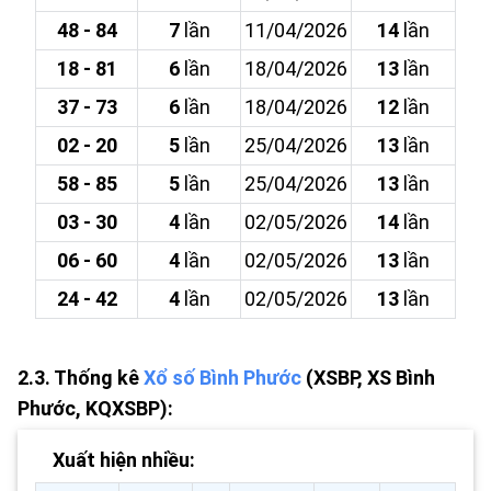
48 - 84
7
lần
11/04/2026
14
lần
18 - 81
6
lần
18/04/2026
13
lần
37 - 73
6
lần
18/04/2026
12
lần
02 - 20
5
lần
25/04/2026
13
lần
58 - 85
5
lần
25/04/2026
13
lần
03 - 30
4
lần
02/05/2026
14
lần
06 - 60
4
lần
02/05/2026
13
lần
24 - 42
4
lần
02/05/2026
13
lần
2.3. Thống kê
Xổ số Bình Phước
(XSBP, XS Bình
Phước, KQXSBP):
Xuất hiện nhiều: