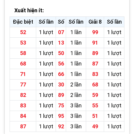
Xuất hiện ít:
Đặc biệt
Số lần
Số
Số lần
Giải 8
Số lần
52
1 lượt
07
1 lần
99
1 lượt
53
1 lượt
13
1 lần
91
1 lượt
58
1 lượt
50
1 lần
89
1 lượt
68
1 lượt
56
1 lần
87
1 lượt
71
1 lượt
66
1 lần
83
1 lượt
77
1 lượt
30
2 lần
68
1 lượt
82
1 lượt
89
2 lần
59
1 lượt
83
1 lượt
75
3 lần
55
1 lượt
84
1 lượt
95
3 lần
51
1 lượt
87
1 lượt
92
3 lần
49
1 lượt