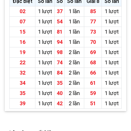
Đặc biệt
Số lần
Số
Số lần
Giải 8
Số lần
02
1 lượt
37
1 lần
85
1 lượt
07
1 lượt
54
1 lần
77
1 lượt
15
1 lượt
81
1 lần
73
1 lượt
16
1 lượt
94
1 lần
70
1 lượt
19
1 lượt
98
2 lần
69
1 lượt
22
1 lượt
74
2 lần
68
1 lượt
32
1 lượt
84
2 lần
66
1 lượt
34
1 lượt
35
2 lần
61
1 lượt
35
1 lượt
40
2 lần
59
1 lượt
39
1 lượt
42
2 lần
51
1 lượt