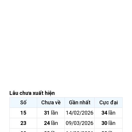
Lâu chưa xuất hiện
Số
Chưa về
Gần nhất
Cực đại
15
31
lần
14/02/2026
34
lần
23
24
lần
09/03/2026
30
lần