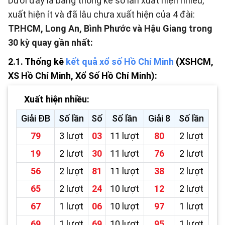
Dưới đây là bảng thống kê số lần xuất hiện nhiều,
xuất hiện ít và đã lâu chưa xuất hiện của 4 đài:
TP.HCM, Long An, Bình Phước và Hậu Giang trong
30 kỳ quay gần nhất:
2.1. Thống kê
kết quả xổ số Hồ Chí Minh
(XSHCM,
XS Hồ Chí Minh, Xổ Số Hồ Chí Minh):
Xuất hiện nhiều:
Giải ĐB
Số lần
Số
Số lần
Giải 8
Số lần
79
3 lượt
03
11 lượt
80
2 lượt
19
2 lượt
30
11 lượt
76
2 lượt
56
2 lượt
81
11 lượt
38
2 lượt
65
2 lượt
24
10 lượt
12
2 lượt
67
1 lượt
06
10 lượt
97
1 lượt
69
1 lượt
69
10 lượt
95
1 lượt