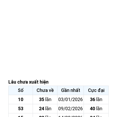
Lâu chưa xuất hiện
Số
Chưa về
Gần nhất
Cực đại
10
35
lần
03/01/2026
36
lần
53
24
lần
09/02/2026
40
lần