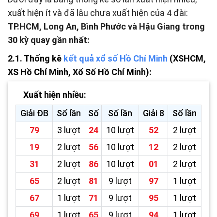
xuất hiện ít và đã lâu chưa xuất hiện của 4 đài:
TP.HCM, Long An, Bình Phước và Hậu Giang trong
30 kỳ quay gần nhất:
2.1. Thống kê
kết quả xổ số Hồ Chí Minh
(XSHCM,
XS Hồ Chí Minh, Xổ Số Hồ Chí Minh):
Xuất hiện nhiều:
Giải ĐB
Số lần
Số
Số lần
Giải 8
Số lần
79
3 lượt
24
10 lượt
52
2 lượt
19
2 lượt
56
10 lượt
12
2 lượt
31
2 lượt
86
10 lượt
01
2 lượt
65
2 lượt
81
9 lượt
97
1 lượt
67
1 lượt
71
9 lượt
95
1 lượt
69
1 lượt
65
9 lượt
94
1 lượt