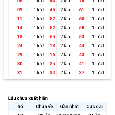
06
1 lượt
44
2 lần
74
1 lượt
09
1 lượt
45
2 lần
61
1 lượt
11
1 lượt
52
2 lần
60
1 lượt
14
1 lượt
62
2 lần
58
1 lượt
18
1 lượt
65
2 lần
53
1 lượt
24
1 lượt
13
2 lần
44
1 lượt
29
1 lượt
16
2 lần
43
1 lượt
30
1 lượt
25
2 lần
41
1 lượt
31
1 lượt
34
2 lần
37
1 lượt
Lâu chưa xuất hiện
Số
Chưa về
Gần nhất
Cực đại