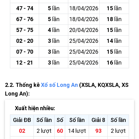
47 - 74
5
lần
18/04/2026
15
lần
67 - 76
5
lần
18/04/2026
18
lần
57 - 75
4
lần
20/04/2026
15
lần
02 - 20
3
lần
25/04/2026
14
lần
07 - 70
3
lần
25/04/2026
15
lần
12 - 21
3
lần
25/04/2026
16
lần
2.2.
Thống kê
Xổ số Long An
(XSLA, KQXSLA, XS
Long An):
Xuất hiện nhiều:
Giải ĐB
Số lần
Số
Số lần
Giải 8
Số lần
02
2 lượt
60
14 lượt
93
2 lượt