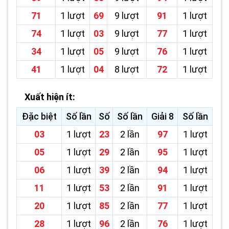
71
1 lượt
69
9 lượt
91
1 lượt
74
1 lượt
03
9 lượt
77
1 lượt
34
1 lượt
05
9 lượt
76
1 lượt
41
1 lượt
04
8 lượt
72
1 lượt
Xuất hiện ít:
Đặc biệt
Số lần
Số
Số lần
Giải 8
Số lần
03
1 lượt
23
2 lần
97
1 lượt
05
1 lượt
29
2 lần
95
1 lượt
06
1 lượt
39
2 lần
94
1 lượt
11
1 lượt
53
2 lần
91
1 lượt
20
1 lượt
85
2 lần
77
1 lượt
28
1 lượt
96
2 lần
76
1 lượt