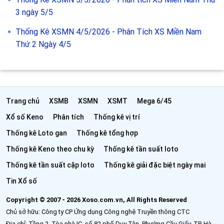
3 ngày 5/5
Thống Kê XSMN 4/5/2026 - Phân Tích XS Miền Nam
Thứ 2 Ngày 4/5
Trang chủ
XSMB
XSMN
XSMT
Mega 6/45
Xổ số Keno
Phân tích
Thống kê vị trí
Thống kê Loto gan
Thống kê tổng hợp
Thống kê Keno theo chu kỳ
Thống kê tần suất loto
Thống kê tần suất cặp loto
Thống kê giải đặc biệt ngày mai
Tin Xổ số
Copyright © 2007 - 2026 Xoso.com.vn, All Rights Reserved
Chủ sở hữu: Công ty CP Ứng dụng Công nghệ Truyền thông CTC
Địa chỉ: Tầng 2, Tòa nhà IC, số 82 phố Duy Tân, Phường Cầu Giấy, TP. Hà