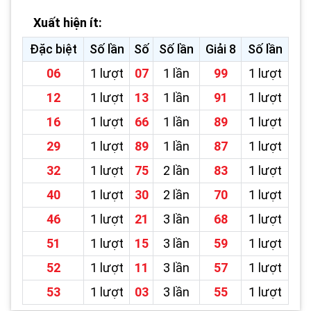
Xuất hiện ít:
Đặc biệt
Số lần
Số
Số lần
Giải 8
Số lần
06
1 lượt
07
1 lần
99
1 lượt
12
1 lượt
13
1 lần
91
1 lượt
16
1 lượt
66
1 lần
89
1 lượt
29
1 lượt
89
1 lần
87
1 lượt
32
1 lượt
75
2 lần
83
1 lượt
40
1 lượt
30
2 lần
70
1 lượt
46
1 lượt
21
3 lần
68
1 lượt
51
1 lượt
15
3 lần
59
1 lượt
52
1 lượt
11
3 lần
57
1 lượt
53
1 lượt
03
3 lần
55
1 lượt