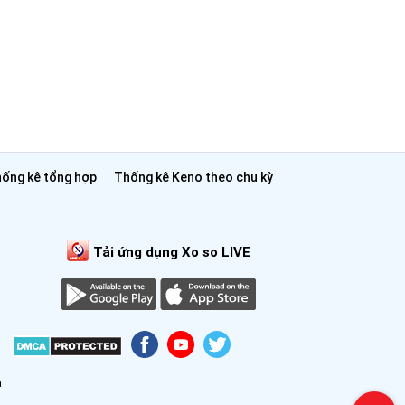
ống kê tổng hợp
Thống kê Keno theo chu kỳ
Tải ứng dụng Xo so LIVE
ả