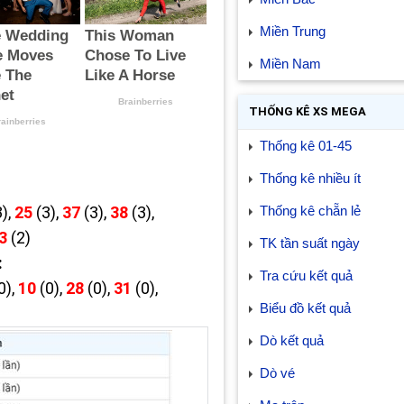
Miền Trung
Miền Nam
THỐNG KÊ XS MEGA
Thống kê 01-45
Thống kê nhiều ít
3),
25
(3),
37
(3),
38
(3),
Thống kê chẵn lẻ
3
(2)
TK tần suất ngày
:
Tra cứu kết quả
0),
10
(0),
28
(0),
31
(0),
Biểu đồ kết quả
Dò kết quả
Dò vé