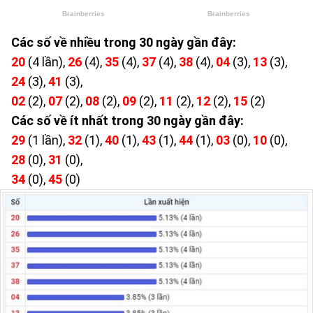
Các số về nhiều trong 30 ngày gần đây:
20
(4 lần),
26
(4),
35
(4),
37
(4),
38
(4),
04
(3),
13
(3),
24
(3),
41
(3),
02
(2),
07
(2),
08
(2),
09
(2),
11
(2),
12
(2),
15
(2)
Các số về ít nhất trong 30 ngày gần đây:
29
(1 lần),
32
(1),
40
(1),
43
(1),
44
(1),
03
(0),
10
(0),
28
(0),
31
(0),
34
(0),
45
(0)