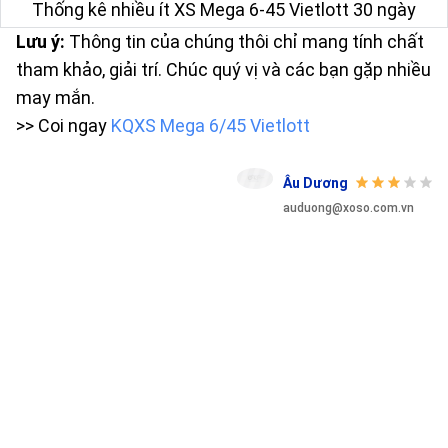
Thống kê nhiều ít XS Mega 6-45 Vietlott 30 ngày
Lưu ý:
Thông tin của chúng thôi chỉ mang tính chất
tham khảo, giải trí. Chúc quý vị và các bạn gặp nhiều
may mắn.
>> Coi ngay
KQXS Mega 6/45 Vietlott
Âu Dương
auduong@xoso.com.vn