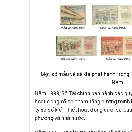
Một số mẫu vé sẽ đã phát hành trong lịc
Nam
Năm 1999, Bộ Tài chính ban hành các quy
hoạt động xổ số nhằm tăng cường minh b
ty xổ số kiến thiết hoạt động dưới sự quả
phương và nhà nước.