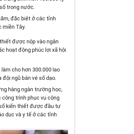
số trong nước.
ăm, đặc biệt ở các tỉnh
c miền Tây.
 thiết được nộp vào ngân
c hoạt động phúc lợi xã hội
c làm cho hơn 300.000 lao
 đội ngũ bán vé số dạo.
dựng hàng ngàn trường học,
c công trình phục vụ cộng
số kiến thiết được đầu tư
o dục và y tế ở các tỉnh