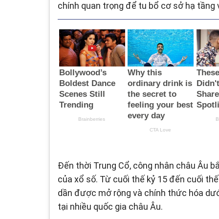
chính quan trọng để tu bổ cơ sở hạ tầng 
Đến thời Trung Cổ, công nhân châu Âu bắt 
của xổ số. Từ cuối thế kỷ 15 đến cuối thế 
dần được mở rộng và chính thức hóa dướ
tại nhiều quốc gia châu Âu.