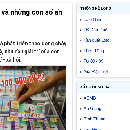
THỐNG KÊ LOTO
ố và những con số ấn
Loto Gan
TK Đầu-Đuôi
Tần suất Loto
và phát triển theo dòng chảy
Theo Tổng
, nhu cầu giải trí của con
 - xã hội.
Từ 00 - 99
Giải Đặc biệt
XỔ SỐ HÔM QUA
XSMB
An Giang
Bình Thuận
Tây Ninh