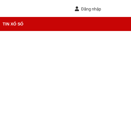
Đăng nhập
TIN XỔ SỐ