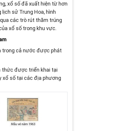
ng, xổ số đã xuất hiện từ hơn
 lịch sử Trung Hoa, hình
qua các trò rút thăm trúng
của xổ số trong khu vực.
Nam
ên trong cả nước được phát
thức được triển khai tại
y xổ số tại các địa phương