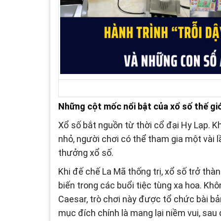
Những cột mốc nổi bật của xổ số thế giớ
Xổ số bắt nguồn từ thời cổ đại Hy Lạp. Kh
nhỏ, người chơi có thể tham gia một vài 
thưởng xổ số.
Khi đế chế La Mã thống trị, xổ số trở thàn
biến trong các buổi tiệc tùng xa hoa. Khô
Caesar, trò chơi này được tổ chức bài bả
mục đích chính là mang lại niềm vui, sau