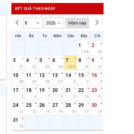
KẾT QUẢ THEO NGÀY
Hôm nay
Hai
Ba
Tư
Năm
Sáu
Bảy
C.N
1
2
19/6
20
3
4
5
6
7
8
9
21
22
23
24
25/6
26
27
10
11
12
13
14
15
16
28
29
30
1/7
2
3
4
17
18
19
20
21
22
23
5
6
7
8
9
10
11
24
25
26
27
28
29
30
12
13
14
15
16
17
18
31
19