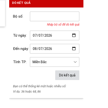
DÒ KẾT QUẢ
Bộ số:
Nhập bộ số để dò kết quả
Từ ngày:
Đến ngày:
Tỉnh TP:
Dò kết quả
Bạn có thể thống kê một hoặc nhiều số:
Ví dụ: 36 hoặc 68, 86