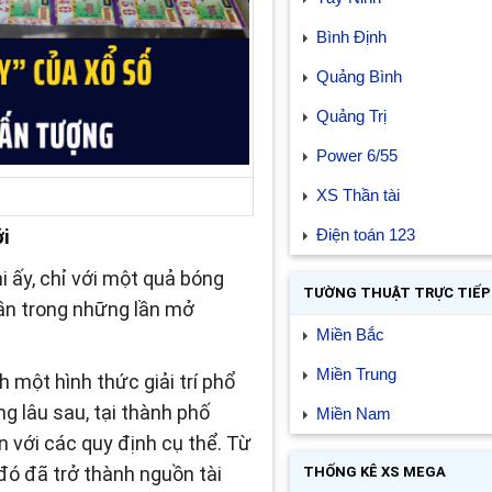
Bình Định
Quảng Bình
Quảng Trị
Power 6/55
XS Thần tài
i
Điện toán 123
i ấy, chỉ với một quả bóng
TƯỜNG THUẬT TRỰC TIẾP
lần trong những lần mở
Miền Bắc
Miền Trung
h một hình thức giải trí phổ
ng lâu sau, tại thành phố
Miền Nam
n với các quy định cụ thể. Từ
 đó đã trở thành nguồn tài
THỐNG KÊ XS MEGA