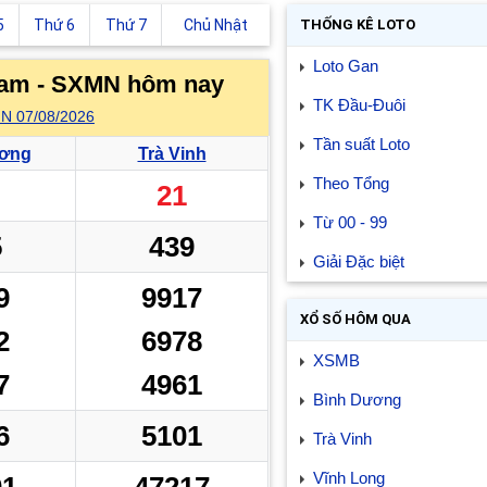
5
Thứ 6
Thứ 7
Chủ Nhật
THỐNG KÊ LOTO
Loto Gan
Nam - SXMN hôm nay
TK Đầu-Đuôi
N 07/08/2026
Tần suất Loto
ơng
Trà Vinh
Theo Tổng
21
Từ 00 - 99
5
439
Giải Đặc biệt
9
9917
XỔ SỐ HÔM QUA
2
6978
XSMB
7
4961
Bình Dương
6
5101
Trà Vinh
Vĩnh Long