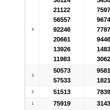
36124
545
21122
759
56557
967
92246
778
4
20661
944
13926
148
11983
306
50573
958
3
57533
182
51513
783
2
75919
314
1