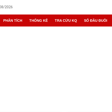
/08/2026
PHÂN TÍCH
THỐNG KÊ
TRA CỨU KQ
SỔ ĐẦU ĐUÔI