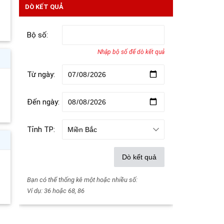
DÒ KẾT QUẢ
Bộ số:
Nhập bộ số để dò kết quả
Từ ngày:
Đến ngày:
Tỉnh TP:
Dò kết quả
Bạn có thể thống kê một hoặc nhiều số:
Ví dụ: 36 hoặc 68, 86