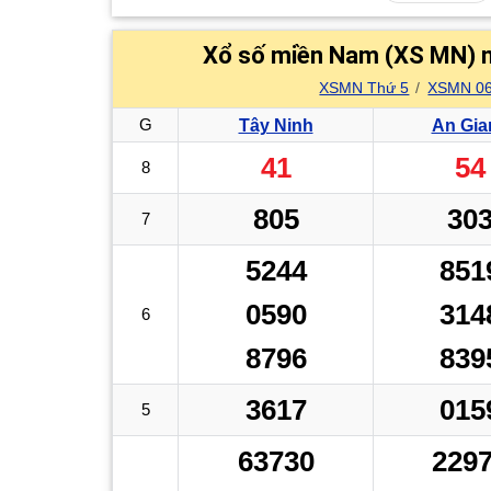
Xổ số miền Nam (XS MN) 
XSMN Thứ 5
XSMN 06
G
Tây Ninh
An Gia
41
54
8
805
30
7
5244
851
0590
314
6
8796
839
3617
015
5
63730
229