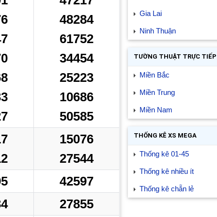
01
47217
Gia Lai
76
48284
Ninh Thuận
47
61752
70
34454
TƯỜNG THUẬT TRỰC TIẾP
68
25223
Miền Bắc
Miền Trung
33
10686
Miền Nam
27
50585
17
15076
THỐNG KÊ XS MEGA
Thống kê 01-45
12
27544
Thống kê nhiều ít
95
42597
Thống kê chẵn lẻ
34
27855