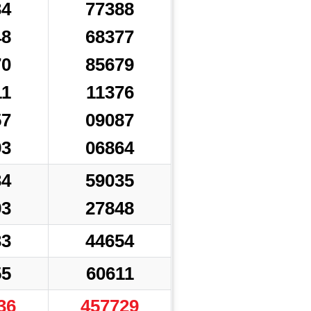
34
77388
48
68377
70
85679
11
11376
57
09087
93
06864
34
59035
93
27848
33
44654
55
60611
36
457729