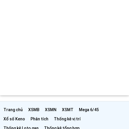
Trang chủ
XSMB
XSMN
XSMT
Mega 6/45
Xổ số Keno
Phân tích
Thống kê vị trí
Thống kê Loto gan
Thống kê tổng hợp