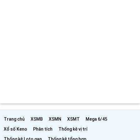
Trang chủ
XSMB
XSMN
XSMT
Mega 6/45
Xổ số Keno
Phân tích
Thống kê vị trí
Thống kê Loto gan
Thống kê tổng hợp