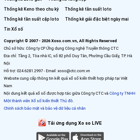
Thống kê Keno theo chu kỳ
Thống kê tần suất loto
Thống kê tần suất cặp loto
Thống kê giải đặc biệt ngày mai
Tin Xổ số
Copyright © 2007 - 2026 Xoso.com.vn, All Rights Reserved
Chủ sở hữu: Công ty CP Ứng dụng Công nghệ Truyền thông CTC
Địa chỉ: Tầng 2, Tòa nhà IC, số 82 phố Duy Tân, Phường Cầu Giấy, TP. Hà
Nội
Hỗ trợ: 024.6281.2997 - Email: xoso@ctc.com.vn
Website cung cấp thông tin kết quả xổ số kiến thiết hợp pháp tại Việt
Nam
Nội dung kết quả xổ số được hợp tác giữa Công ty CTC và
Công ty TNHH
Một thành viên Xổ số kiến thiết Thủ đô
.
Chính sách bảo mật và bảo vệ dữ liệu cá nhân
Tải ứng dụng Xo so LIVE