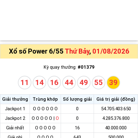
Xổ số Power 6/55
Thứ Bảy
,
01/08/2026
Kỳ quay thưởng:
#01379
11
14
16
44
49
55
39
Giải thưởng
Trùng khớp
Số lượng giải
Giá trị giải (đồng)
Jackpot 1
O O O O O O
0
54.705.403.650
Jackpot 2
O O O O O |
O
0
4.285.376.800
Giải nhất
O O O O O
16
40.000.000
Giải nhì
O O O O
643
500.000