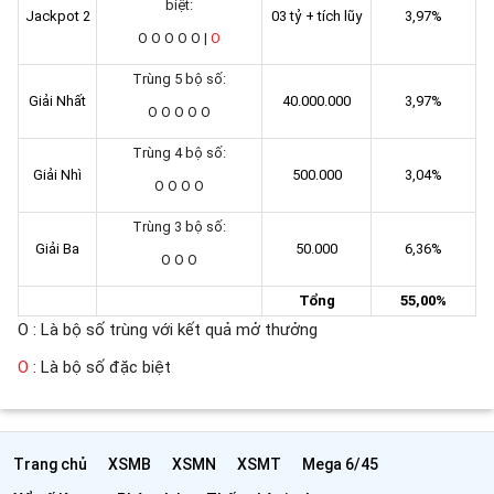
biệt:
Jackpot 2
03 tỷ + tích lũy
3,97%
O O O O O |
O
Trùng 5 bộ số:
Giải Nhất
40.000.000
3,97%
O O O O O
Trùng 4 bộ số:
Giải Nhì
500.000
3,04%
O O O O
Trùng 3 bộ số:
Giải Ba
50.000
6,36%
O O O
Tổng
55,00%
O : Là bộ số trùng với kết quả mở thưởng
O
: Là bộ số đặc biệt
Trang chủ
XSMB
XSMN
XSMT
Mega 6/45