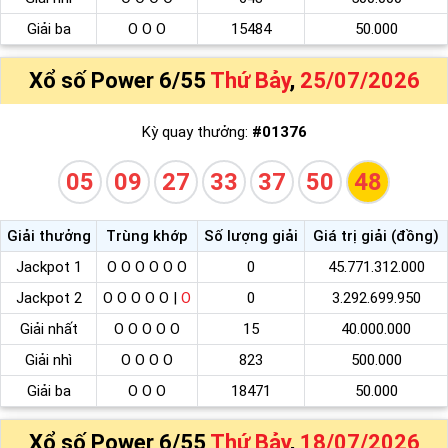
Giải ba
O O O
15484
50.000
Xổ số Power 6/55
Thứ Bảy
,
25/07/2026
Kỳ quay thưởng:
#01376
05
09
27
33
37
50
48
Giải thưởng
Trùng khớp
Số lượng giải
Giá trị giải (đồng)
Jackpot 1
O O O O O O
0
45.771.312.000
Jackpot 2
O O O O O |
O
0
3.292.699.950
Giải nhất
O O O O O
15
40.000.000
Giải nhì
O O O O
823
500.000
Giải ba
O O O
18471
50.000
Xổ số Power 6/55
Thứ Bảy
,
18/07/2026