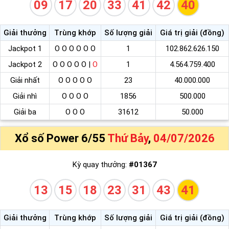
09
17
20
33
41
42
40
Giải thưởng
Trùng khớp
Số lượng giải
Giá trị giải (đồng)
Jackpot 1
O O O O O O
1
102.862.626.150
Jackpot 2
O O O O O |
O
1
4.564.759.400
Giải nhất
O O O O O
23
40.000.000
Giải nhì
O O O O
1856
500.000
Giải ba
O O O
31612
50.000
Xổ số Power 6/55
Thứ Bảy
,
04/07/2026
Kỳ quay thưởng:
#01367
13
15
18
23
31
43
41
Giải thưởng
Trùng khớp
Số lượng giải
Giá trị giải (đồng)