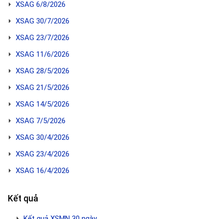
XSAG 6/8/2026
XSAG 30/7/2026
XSAG 23/7/2026
XSAG 11/6/2026
XSAG 28/5/2026
XSAG 21/5/2026
XSAG 14/5/2026
XSAG 7/5/2026
XSAG 30/4/2026
XSAG 23/4/2026
XSAG 16/4/2026
Kết quả
Kết quả XSMN 30 ngày