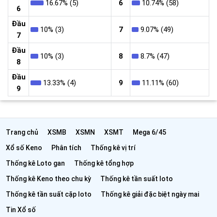
16.67% (5)
6
10.74% (58)
6
Đầu
10% (3)
7
9.07% (49)
7
Đầu
10% (3)
8
8.7% (47)
8
Đầu
13.33% (4)
9
11.11% (60)
9
Trang chủ
XSMB
XSMN
XSMT
Mega 6/45
Xổ số Keno
Phân tích
Thống kê vị trí
Thống kê Loto gan
Thống kê tổng hợp
Thống kê Keno theo chu kỳ
Thống kê tần suất loto
Thống kê tần suất cặp loto
Thống kê giải đặc biệt ngày mai
Tin Xổ số