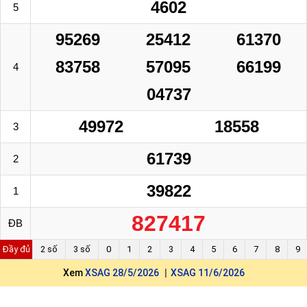
4602
5
95269
25412
61370
83758
57095
66199
4
04737
49972
18558
3
61739
2
39822
1
827417
ĐB
Đầy đủ
2 số
3 số
0
1
2
3
4
5
6
7
8
9
Xem
XSAG 28/5/2026
XSAG 11/6/2026