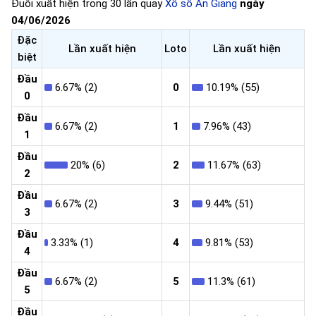
Đuôi xuất hiện trong 30 lần quay
Xổ số An Giang
ngày
04/06/2026
Đặc
Lần xuất hiện
Loto
Lần xuất hiện
biệt
Đầu
6.67% (2)
0
10.19% (55)
0
Đầu
6.67% (2)
1
7.96% (43)
1
Đầu
20% (6)
2
11.67% (63)
2
Đầu
6.67% (2)
3
9.44% (51)
3
Đầu
3.33% (1)
4
9.81% (53)
4
Đầu
6.67% (2)
5
11.3% (61)
5
Đầu