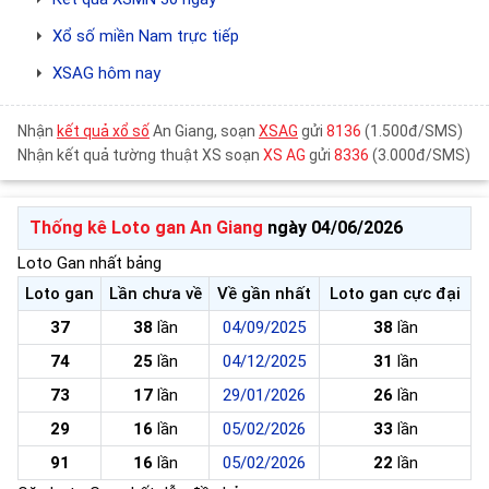
Xổ số miền Nam trực tiếp
XSAG hôm nay
Nhận
kết quả xổ số
An Giang, soạn
XSAG
gửi
8136
(1.500đ/SMS)
Nhận kết quả tường thuật XS soạn
XS AG
gửi
8336
(3.000đ/SMS)
Thống kê Loto gan An Giang
ngày 04/06/2026
Loto Gan nhất bảng
Loto gan
Lần chưa về
Về gần nhất
Loto gan cực đại
37
38
lần
04/09/2025
38
lần
74
25
lần
04/12/2025
31
lần
73
17
lần
29/01/2026
26
lần
29
16
lần
05/02/2026
33
lần
91
16
lần
05/02/2026
22
lần