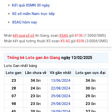
Kết quả XSMN 30 ngày
Xổ số miền Nam trực tiếp
XSAG hôm nay
Nhận
kết quả xổ số
An Giang, soạn
XSAG
gửi
8136
(1.500đ/SMS)
Nhận kết quả tường thuật XS soạn
XS AG
gửi
8336
(3.000đ/SMS)
Thống kê Loto gan An Giang
ngày 13/02/2025
Loto Gan nhất bảng
Loto gan
Lần chưa về
Về gần nhất
Loto gan cực đại
23
34
lần
13/06/2024
34
lần
28
24
lần
22/08/2024
30
lần
07
23
lần
29/08/2024
29
lần
98
23
lần
29/08/2024
23
lần
45
20
lần
19/09/2024
37
lần