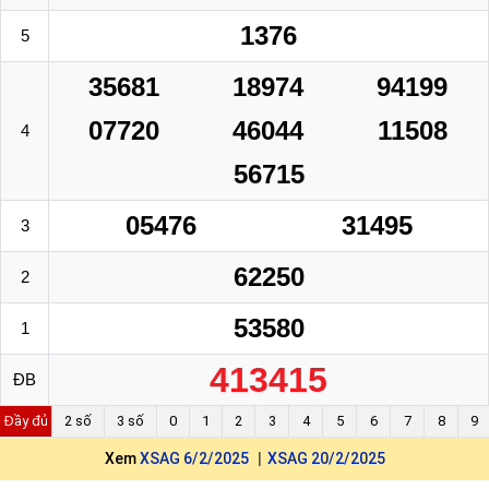
1376
5
35681
18974
94199
07720
46044
11508
4
56715
05476
31495
3
62250
2
53580
1
413415
ĐB
Đầy đủ
2 số
3 số
0
1
2
3
4
5
6
7
8
9
Xem
XSAG 6/2/2025
XSAG 20/2/2025