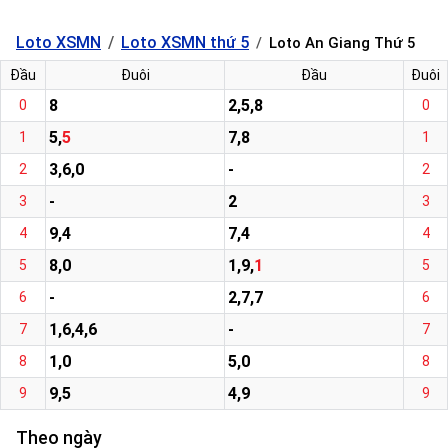
Loto XSMN
Loto XSMN thứ 5
Loto An Giang Thứ 5
Đầu
Đuôi
Đầu
Đuôi
8
2,5,8
0
0
5,
5
7,8
1
1
3,6,0
-
2
2
-
2
3
3
9,4
7,4
4
4
8,0
1,9,
1
5
5
-
2,7,7
6
6
1,6,4,6
-
7
7
1,0
5,0
8
8
9,5
4,9
9
9
Theo ngày