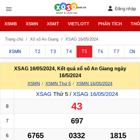
Đăng nhập
XSMB
XSMN
XSMT
VIETLOTT
PHÂN TÍCH
THỐ
Trang chủ
Xổ số An Giang
XSAG 16/05/2024
XSMN
T2
T3
T4
T5
T6
T7
CN
XSAG 16/05/2024, Kết quả xổ số An Giang ngày
16/5/2024
XSMN
XSMN Thứ 5
XSMN 16/05/2024
XSAG
Thứ 5 /
XSAG 16/05/2024
43
8
697
7
6765
0332
1815
6