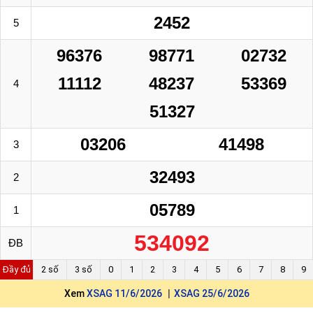
2452
5
96376
98771
02732
11112
48237
53369
4
51327
03206
41498
3
32493
2
05789
1
534092
ĐB
Đầy đủ
2 số
3 số
0
1
2
3
4
5
6
7
8
9
Xem
XSAG 11/6/2026
XSAG 25/6/2026