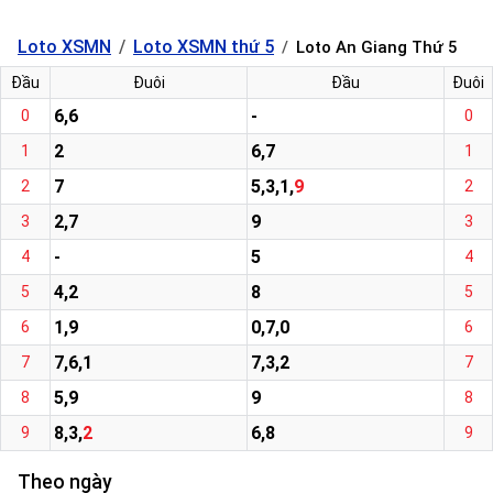
Loto XSMN
Loto XSMN thứ 5
Loto An Giang Thứ 5
Đầu
Đuôi
Đầu
Đuôi
6,6
-
0
0
2
6,7
1
1
7
5,3,1,
9
2
2
2,7
9
3
3
-
5
4
4
4,2
8
5
5
1,9
0,7,0
6
6
7,6,1
7,3,2
7
7
5,9
9
8
8
8,3,
2
6,8
9
9
Theo ngày