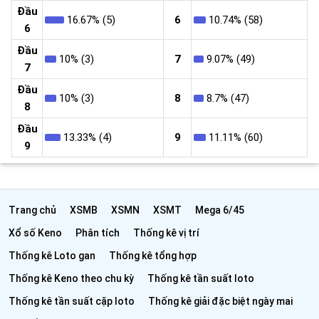
Đầu
16.67% (5)
6
10.74% (58)
6
Đầu
10% (3)
7
9.07% (49)
7
Đầu
10% (3)
8
8.7% (47)
8
Đầu
13.33% (4)
9
11.11% (60)
9
Trang chủ
XSMB
XSMN
XSMT
Mega 6/45
Xổ số Keno
Phân tích
Thống kê vị trí
Thống kê Loto gan
Thống kê tổng hợp
Thống kê Keno theo chu kỳ
Thống kê tần suất loto
Thống kê tần suất cặp loto
Thống kê giải đặc biệt ngày mai