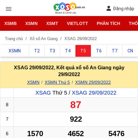
Đăng nhập
XSMB
XSMN
XSMT
VIETLOTT
PHÂN TÍCH
THỐ
Trang chủ
Xổ số An Giang
XSAG 29/09/2022
XSMN
T2
T3
T4
T5
T6
T7
CN
XSAG 29/09/2022, Kết quả xổ số An Giang ngày
29/9/2022
XSMN
XSMN Thứ 5
XSMN 29/09/2022
XSAG
Thứ 5 /
XSAG 29/09/2022
87
8
922
7
1570
4652
5476
6