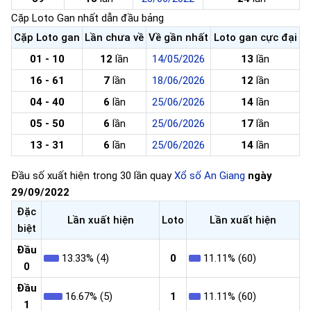
Cặp Loto Gan nhất dẫn đầu bảng
Cặp Loto gan
Lần chưa về
Về gần nhất
Loto gan cực đại
01 - 10
12
lần
14/05/2026
13
lần
16 - 61
7
lần
18/06/2026
12
lần
04 - 40
6
lần
25/06/2026
14
lần
05 - 50
6
lần
25/06/2026
17
lần
13 - 31
6
lần
25/06/2026
14
lần
Đầu số xuất hiện trong 30 lần quay
Xổ số An Giang
ngày
29/09/2022
Đặc
Lần xuất hiện
Loto
Lần xuất hiện
biệt
Đầu
13.33% (4)
0
11.11% (60)
0
Đầu
16.67% (5)
1
11.11% (60)
1