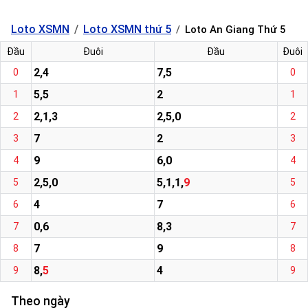
Loto XSMN
Loto XSMN thứ 5
Loto An Giang Thứ 5
Đầu
Đuôi
Đầu
Đuôi
2,4
7,5
0
0
5,5
2
1
1
2,1,3
2,5,0
2
2
7
2
3
3
9
6,0
4
4
2,5,0
5,1,1,
9
5
5
4
7
6
6
0,6
8,3
7
7
7
9
8
8
8,
5
4
9
9
Theo ngày