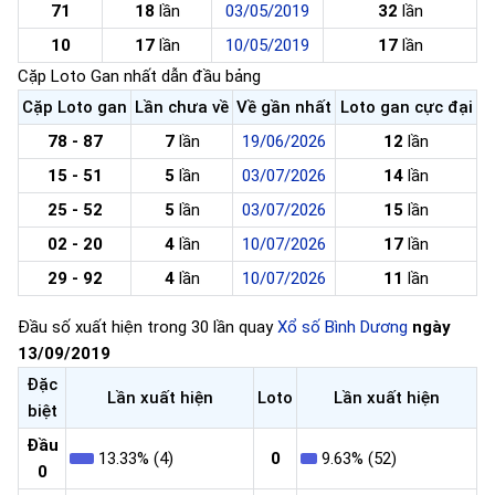
71
18
lần
03/05/2019
32
lần
10
17
lần
10/05/2019
17
lần
Cặp Loto Gan nhất dẫn đầu bảng
Cặp Loto gan
Lần chưa về
Về gần nhất
Loto gan cực đại
78 - 87
7
lần
19/06/2026
12
lần
15 - 51
5
lần
03/07/2026
14
lần
25 - 52
5
lần
03/07/2026
15
lần
02 - 20
4
lần
10/07/2026
17
lần
29 - 92
4
lần
10/07/2026
11
lần
Đầu số xuất hiện trong 30 lần quay
Xổ số Bình Dương
ngày
13/09/2019
Đặc
Lần xuất hiện
Loto
Lần xuất hiện
biệt
Đầu
13.33% (4)
0
9.63% (52)
0