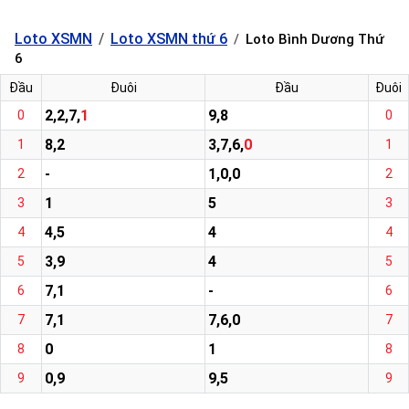
Loto XSMN
Loto XSMN thứ 6
Loto Bình Dương Thứ
6
Đầu
Đuôi
Đầu
Đuôi
2,2,7,
1
9,8
0
0
8,2
3,7,6,
0
1
1
-
1,0,0
2
2
1
5
3
3
4,5
4
4
4
3,9
4
5
5
7,1
-
6
6
7,1
7,6,0
7
7
0
1
8
8
0,9
9,5
9
9