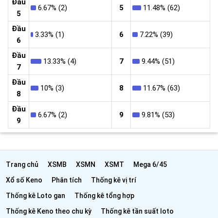
Đầu
6.67% (2)
5
11.48% (62)
5
Đầu
3.33% (1)
6
7.22% (39)
6
Đầu
13.33% (4)
7
9.44% (51)
7
Đầu
10% (3)
8
11.67% (63)
8
Đầu
6.67% (2)
9
9.81% (53)
9
Trang chủ
XSMB
XSMN
XSMT
Mega 6/45
Xổ số Keno
Phân tích
Thống kê vị trí
Thống kê Loto gan
Thống kê tổng hợp
Thống kê Keno theo chu kỳ
Thống kê tần suất loto