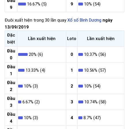
Đầu
16.67% (5)
9
10% (54)
9
Đuôi xuất hiện trong 30 lần quay
Xổ số Bình Dương
ngày
13/09/2019
Đặc
Lần xuất hiện
Loto
Lần xuất hiện
biệt
Đầu
20% (6)
0
10.37% (56)
0
Đầu
13.33% (4)
1
10.56% (57)
1
Đầu
10% (3)
2
10% (54)
2
Đầu
6.67% (2)
3
10.74% (58)
3
Đầu
10% (3)
4
8.7% (47)
4