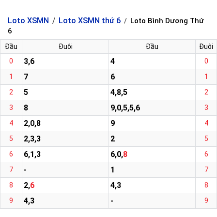
Loto XSMN
Loto XSMN thứ 6
Loto Bình Dương Thứ
6
Đầu
Đuôi
Đầu
Đuôi
3,6
4
0
0
7
6
1
1
5
4,8,5
2
2
8
9,0,5,5,6
3
3
2,0,8
9
4
4
2,3,3
2
5
5
6,1,3
6,0,
8
6
6
-
1
7
7
2,
6
4,3
8
8
4,3
-
9
9