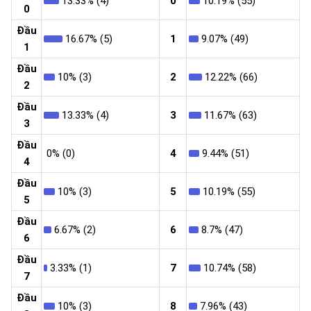
13.33% (4)
0
10.19% (55)
0
Đầu
16.67% (5)
1
9.07% (49)
1
Đầu
10% (3)
2
12.22% (66)
2
Đầu
13.33% (4)
3
11.67% (63)
3
Đầu
0% (0)
4
9.44% (51)
4
Đầu
10% (3)
5
10.19% (55)
5
Đầu
6.67% (2)
6
8.7% (47)
6
Đầu
3.33% (1)
7
10.74% (58)
7
Đầu
10% (3)
8
7.96% (43)