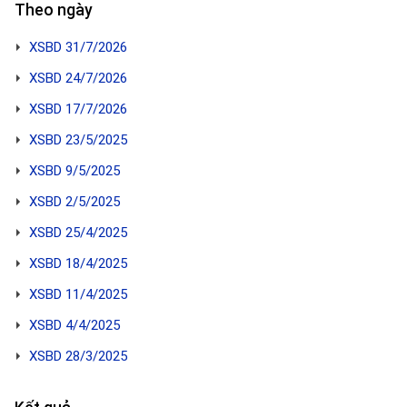
Theo ngày
XSBD 31/7/2026
XSBD 24/7/2026
XSBD 17/7/2026
XSBD 23/5/2025
XSBD 9/5/2025
XSBD 2/5/2025
XSBD 25/4/2025
XSBD 18/4/2025
XSBD 11/4/2025
XSBD 4/4/2025
XSBD 28/3/2025