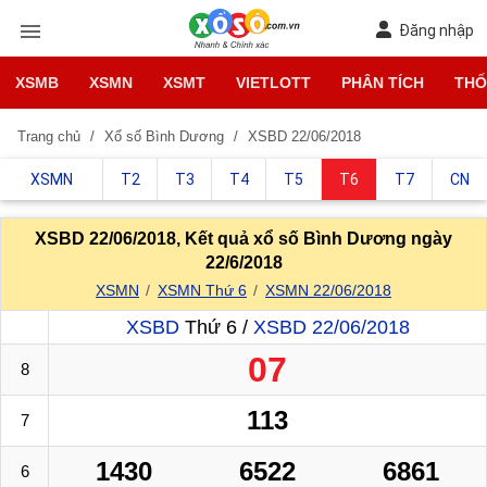
Đăng nhập
XSMB
XSMN
XSMT
VIETLOTT
PHÂN TÍCH
THỐ
Trang chủ
Xổ số Bình Dương
XSBD 22/06/2018
XSMN
T2
T3
T4
T5
T6
T7
CN
XSBD 22/06/2018, Kết quả xổ số Bình Dương ngày
22/6/2018
XSMN
XSMN Thứ 6
XSMN 22/06/2018
XSBD
Thứ 6 /
XSBD 22/06/2018
07
8
113
7
1430
6522
6861
6