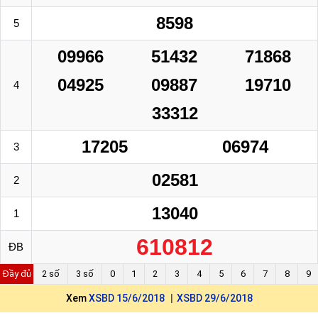
8598
5
09966
51432
71868
04925
09887
19710
4
33312
17205
06974
3
02581
2
13040
1
610812
ĐB
Đầy đủ
2 số
3 số
0
1
2
3
4
5
6
7
8
9
Xem
XSBD 15/6/2018
XSBD 29/6/2018