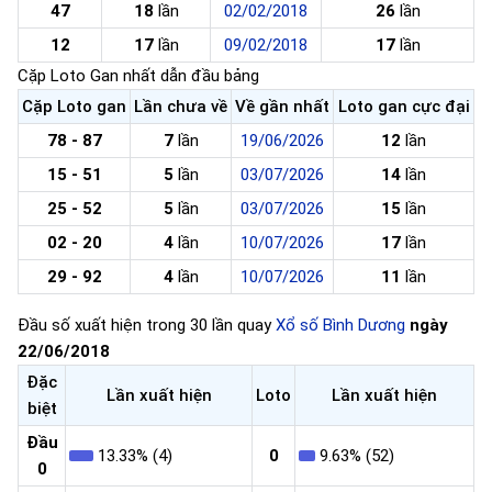
47
18
lần
02/02/2018
26
lần
12
17
lần
09/02/2018
17
lần
Cặp Loto Gan nhất dẫn đầu bảng
Cặp Loto gan
Lần chưa về
Về gần nhất
Loto gan cực đại
78 - 87
7
lần
19/06/2026
12
lần
15 - 51
5
lần
03/07/2026
14
lần
25 - 52
5
lần
03/07/2026
15
lần
02 - 20
4
lần
10/07/2026
17
lần
29 - 92
4
lần
10/07/2026
11
lần
Đầu số xuất hiện trong 30 lần quay
Xổ số Bình Dương
ngày
22/06/2018
Đặc
Lần xuất hiện
Loto
Lần xuất hiện
biệt
Đầu
13.33% (4)
0
9.63% (52)
0