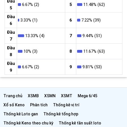
Đầu
6.67% (2)
5
11.48% (62)
5
Đầu
3.33% (1)
6
7.22% (39)
6
Đầu
13.33% (4)
7
9.44% (51)
7
Đầu
10% (3)
8
11.67% (63)
8
Đầu
6.67% (2)
9
9.81% (53)
9
Trang chủ
XSMB
XSMN
XSMT
Mega 6/45
Xổ số Keno
Phân tích
Thống kê vị trí
Thống kê Loto gan
Thống kê tổng hợp
Thống kê Keno theo chu kỳ
Thống kê tần suất loto