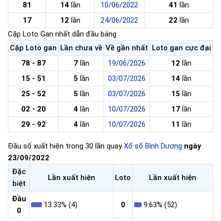
81
14
lần
10/06/2022
41
lần
17
12
lần
24/06/2022
22
lần
Cặp Loto Gan nhất dẫn đầu bảng
Cặp Loto gan
Lần chưa về
Về gần nhất
Loto gan cực đại
78 - 87
7
lần
19/06/2026
12
lần
15 - 51
5
lần
03/07/2026
14
lần
25 - 52
5
lần
03/07/2026
15
lần
02 - 20
4
lần
10/07/2026
17
lần
29 - 92
4
lần
10/07/2026
11
lần
Đầu số xuất hiện trong 30 lần quay
Xổ số Bình Dương
ngày
23/09/2022
Đặc
Lần xuất hiện
Loto
Lần xuất hiện
biệt
Đầu
13.33% (4)
0
9.63% (52)
0