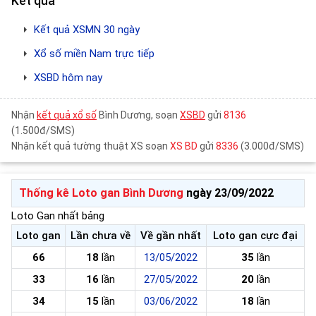
Kết quả
Kết quả XSMN 30 ngày
Xổ số miền Nam trực tiếp
XSBD hôm nay
Nhận
kết quả xổ số
Bình Dương, soạn
XSBD
gửi
8136
(1.500đ/SMS)
Nhận kết quả tường thuật XS soạn
XS BD
gửi
8336
(3.000đ/SMS)
Thống kê Loto gan Bình Dương
ngày 23/09/2022
Loto Gan nhất bảng
Loto gan
Lần chưa về
Về gần nhất
Loto gan cực đại
66
18
lần
13/05/2022
35
lần
33
16
lần
27/05/2022
20
lần
34
15
lần
03/06/2022
18
lần