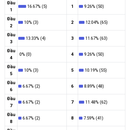
Đầu
16.67% (5)
1
9.26% (50)
1
Đầu
10% (3)
2
12.04% (65)
2
Đầu
13.33% (4)
3
11.67% (63)
3
Đầu
0% (0)
4
9.26% (50)
4
Đầu
10% (3)
5
10.19% (55)
5
Đầu
6.67% (2)
6
8.89% (48)
6
Đầu
6.67% (2)
7
11.48% (62)
7
Đầu
6.67% (2)
8
7.59% (41)
8