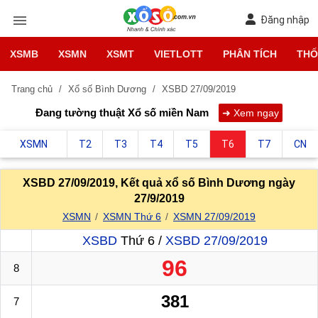
Đăng nhập
XSMB
XSMN
XSMT
VIETLOTT
PHÂN TÍCH
THỐ
Trang chủ
Xổ số Bình Dương
XSBD 27/09/2019
Đang tường thuật Xổ số
miền Nam
➜ Xem ngay
XSMN
T2
T3
T4
T5
T6
T7
CN
XSBD 27/09/2019, Kết quả xổ số Bình Dương ngày
27/9/2019
XSMN
XSMN Thứ 6
XSMN 27/09/2019
XSBD
Thứ 6 /
XSBD 27/09/2019
96
8
381
7