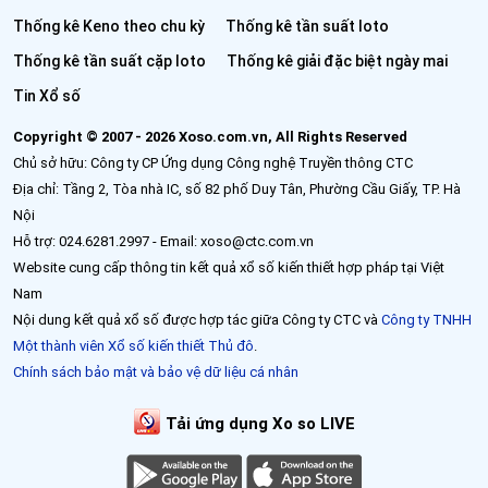
Thống kê Keno theo chu kỳ
Thống kê tần suất loto
Thống kê tần suất cặp loto
Thống kê giải đặc biệt ngày mai
Tin Xổ số
Copyright © 2007 - 2026 Xoso.com.vn, All Rights Reserved
Chủ sở hữu: Công ty CP Ứng dụng Công nghệ Truyền thông CTC
Địa chỉ: Tầng 2, Tòa nhà IC, số 82 phố Duy Tân, Phường Cầu Giấy, TP. Hà
Nội
Hỗ trợ: 024.6281.2997 - Email: xoso@ctc.com.vn
Website cung cấp thông tin kết quả xổ số kiến thiết hợp pháp tại Việt
Nam
Nội dung kết quả xổ số được hợp tác giữa Công ty CTC và
Công ty TNHH
Một thành viên Xổ số kiến thiết Thủ đô
.
Chính sách bảo mật và bảo vệ dữ liệu cá nhân
Tải ứng dụng Xo so LIVE