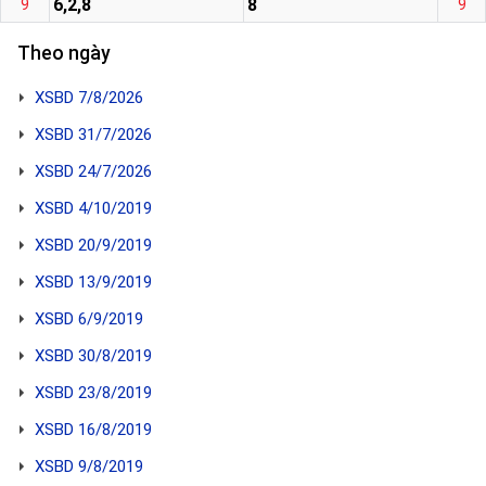
6,2,8
8
9
9
Theo ngày
XSBD 7/8/2026
XSBD 31/7/2026
XSBD 24/7/2026
XSBD 4/10/2019
XSBD 20/9/2019
XSBD 13/9/2019
XSBD 6/9/2019
XSBD 30/8/2019
XSBD 23/8/2019
XSBD 16/8/2019
XSBD 9/8/2019