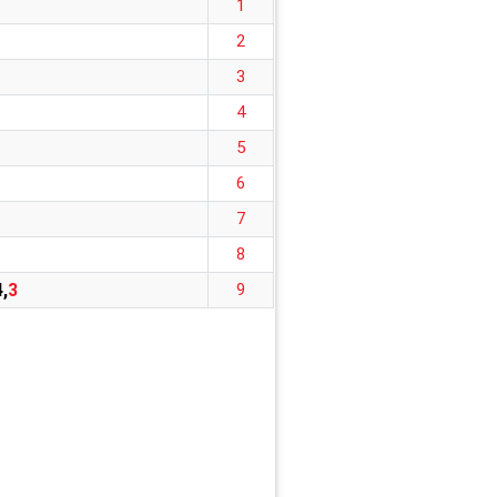
1
2
3
4
5
6
7
8
4,
3
9