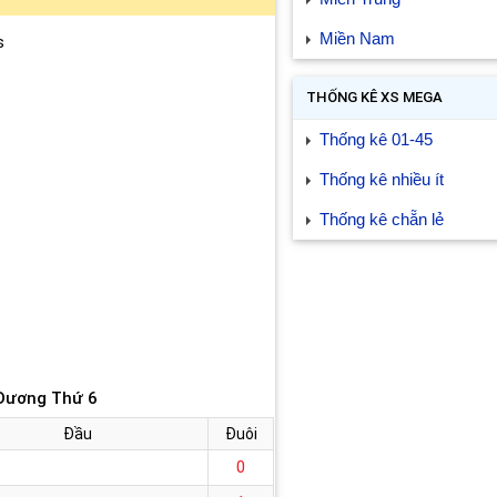
Miền Nam
s
THỐNG KÊ XS MEGA
Thống kê 01-45
Thống kê nhiều ít
Thống kê chẵn lẻ
 Dương Thứ 6
Đầu
Đuôi
0