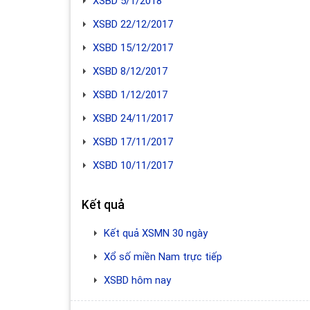
XSBD 5/1/2018
XSBD 22/12/2017
XSBD 15/12/2017
XSBD 8/12/2017
XSBD 1/12/2017
XSBD 24/11/2017
XSBD 17/11/2017
XSBD 10/11/2017
Kết quả
Kết quả XSMN 30 ngày
Xổ số miền Nam trực tiếp
XSBD hôm nay