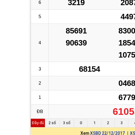
3219
208
6
449
5
85691
830
90639
185
4
107
68154
3
046
2
677
1
6105
ĐB
Đầy đủ
2 số
3 số
0
1
2
3
Xem
XSBD 22/12/2017
XS