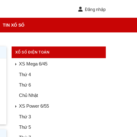
Đăng nhập
TIN XỔ SỐ
XỔ SỐ ĐIỆN TOÁN
XS Mega 6/45
Thứ 4
Thứ 6
Chủ Nhật
XS Power 6/55
Thứ 3
Thứ 5