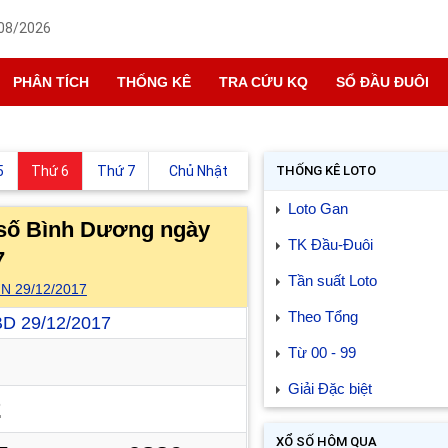
/08/2026
PHÂN TÍCH
THỐNG KÊ
TRA CỨU KQ
SỔ ĐẦU ĐUÔI
5
Thứ 6
Thứ 7
Chủ Nhật
THỐNG KÊ LOTO
Loto Gan
 số Bình Dương ngày
TK Đầu-Đuôi
7
Tần suất Loto
N 29/12/2017
Theo Tổng
D 29/12/2017
Từ 00 - 99
Giải Đặc biệt
2
XỔ SỐ HÔM QUA