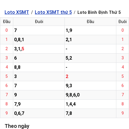
Loto XSMT
Loto XSMT thứ 5
Loto Bình Định Thứ 5
Đầu
Đuôi
Đầu
Đuôi
7
1,9
0
0
0,8,1
2,1
1
1
3,1,
5
-
2
2
6
5,2
3
3
8,8
-
4
4
3
2
5
5
7
9,3
6
6
9
9,8,6,0
7
7
7,9
1,4,4
8
8
0,6,7
7,8
9
9
Theo ngày