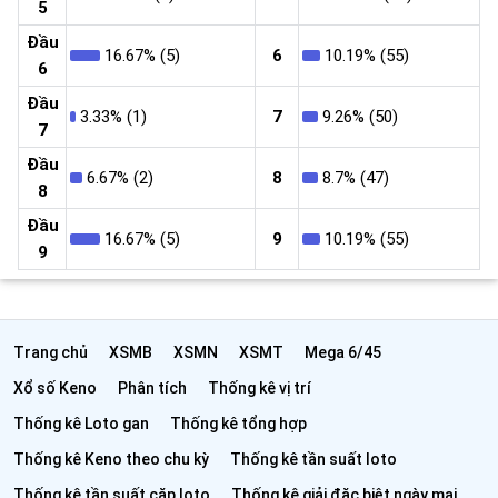
5
Đầu
16.67% (5)
6
10.19% (55)
6
Đầu
3.33% (1)
7
9.26% (50)
7
Đầu
6.67% (2)
8
8.7% (47)
8
Đầu
16.67% (5)
9
10.19% (55)
9
Trang chủ
XSMB
XSMN
XSMT
Mega 6/45
Xổ số Keno
Phân tích
Thống kê vị trí
Thống kê Loto gan
Thống kê tổng hợp
Thống kê Keno theo chu kỳ
Thống kê tần suất loto
Thống kê tần suất cặp loto
Thống kê giải đặc biệt ngày mai