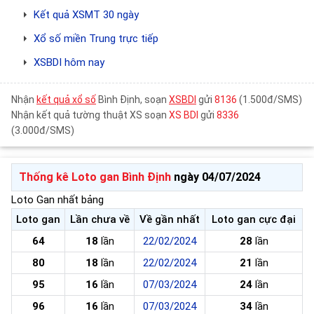
Kết quả XSMT 30 ngày
Xổ số miền Trung trực tiếp
XSBDI hôm nay
Nhận
kết quả xổ số
Bình Định, soạn
XSBDI
gửi
8136
(1.500đ/SMS)
Nhận kết quả tường thuật XS soạn
XS BDI
gửi
8336
(3.000đ/SMS)
Thống kê Loto gan Bình Định
ngày 04/07/2024
Loto Gan nhất bảng
Loto gan
Lần chưa về
Về gần nhất
Loto gan cực đại
64
18
lần
22/02/2024
28
lần
80
18
lần
22/02/2024
21
lần
95
16
lần
07/03/2024
24
lần
96
16
lần
07/03/2024
34
lần