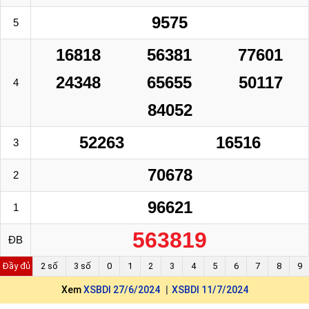
9575
5
16818
56381
77601
24348
65655
50117
4
84052
52263
16516
3
70678
2
96621
1
563819
ĐB
Đầy đủ
2 số
3 số
0
1
2
3
4
5
6
7
8
9
Xem
XSBDI 27/6/2024
XSBDI 11/7/2024