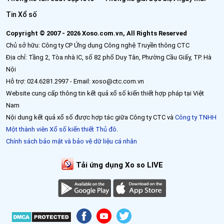
Tin Xổ số
Copyright © 2007 - 2026 Xoso.com.vn, All Rights Reserved
Chủ sở hữu: Công ty CP Ứng dụng Công nghệ Truyền thông CTC
Địa chỉ: Tầng 2, Tòa nhà IC, số 82 phố Duy Tân, Phường Cầu Giấy, TP. Hà
Nội
Hỗ trợ: 024.6281.2997 - Email: xoso@ctc.com.vn
Website cung cấp thông tin kết quả xổ số kiến thiết hợp pháp tại Việt
Nam
Nội dung kết quả xổ số được hợp tác giữa Công ty CTC và
Công ty TNHH
Một thành viên Xổ số kiến thiết Thủ đô
.
Chính sách bảo mật và bảo vệ dữ liệu cá nhân
Tải ứng dụng Xo so LIVE