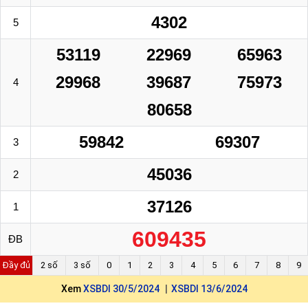
4302
5
53119
22969
65963
29968
39687
75973
4
80658
59842
69307
3
45036
2
37126
1
609435
ĐB
Đầy đủ
2 số
3 số
0
1
2
3
4
5
6
7
8
9
Xem
XSBDI 30/5/2024
XSBDI 13/6/2024