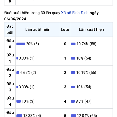
9
Đuôi xuất hiện trong 30 lần quay
Xổ số Bình Định
ngày
06/06/2024
Đặc
Lần xuất hiện
Loto
Lần xuất hiện
biệt
Đầu
20% (6)
0
10.74% (58)
0
Đầu
3.33% (1)
1
10% (54)
1
Đầu
6.67% (2)
2
10.19% (55)
2
Đầu
3.33% (1)
3
10% (54)
3
Đầu
10% (3)
4
8.7% (47)
4
Đầu
13.33% (4)
5
12.04% (65)