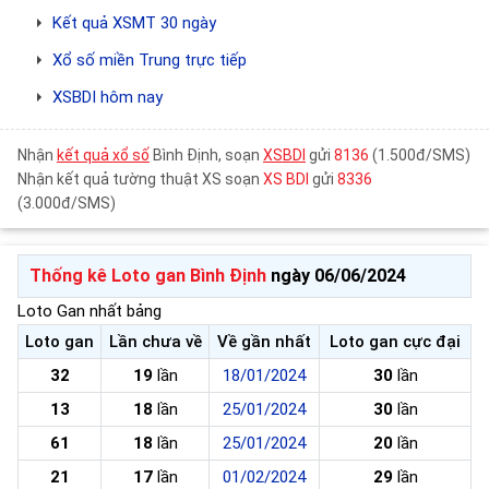
Kết quả XSMT 30 ngày
Xổ số miền Trung trực tiếp
XSBDI hôm nay
Nhận
kết quả xổ số
Bình Định, soạn
XSBDI
gửi
8136
(1.500đ/SMS)
Nhận kết quả tường thuật XS soạn
XS BDI
gửi
8336
(3.000đ/SMS)
Thống kê Loto gan Bình Định
ngày 06/06/2024
Loto Gan nhất bảng
Loto gan
Lần chưa về
Về gần nhất
Loto gan cực đại
32
19
lần
18/01/2024
30
lần
13
18
lần
25/01/2024
30
lần
61
18
lần
25/01/2024
20
lần
21
17
lần
01/02/2024
29
lần