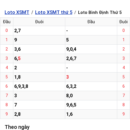
Loto XSMT
Loto XSMT thứ 5
Loto Bình Định Thứ 5
Đầu
Đuôi
Đầu
Đuôi
2,7
-
0
0
9
5
1
1
3,6
9,0,4
2
2
6,
5
2,6,7
3
3
2
-
4
4
1,8
3
5
5
6,9,3,8
6,3,2
6
6
3
8,0
7
7
7
9,6,5
8
8
2,8
1,6
9
9
Theo ngày