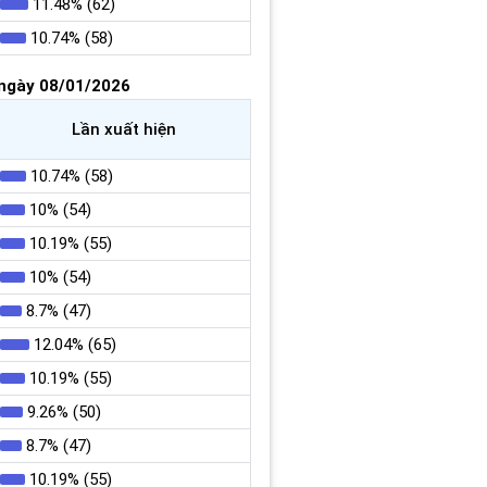
11.48% (62)
10.74% (58)
ngày 08/01/2026
Lần xuất hiện
10.74% (58)
10% (54)
10.19% (55)
10% (54)
8.7% (47)
12.04% (65)
10.19% (55)
9.26% (50)
8.7% (47)
10.19% (55)