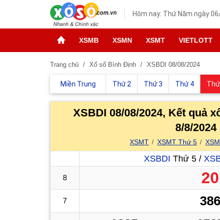
Hôm nay: Thứ Năm ngày 0
XSMB
XSMN
XSMT
VIETLOTT
Trang chủ
Xổ số Bình Định
XSBDI 08/08/2024
Miền Trung
Thứ 2
Thứ 3
Thứ 4
Thứ
XSBDI 08/08/2024, Kết quả x
8/8/2024
XSMT
XSMT Thứ 5
XSM
XSBDI
Thứ 5 /
XSB
20
8
38
7