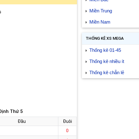
Miền Trung
s
Miền Nam
THỐNG KÊ XS MEGA
Thống kê 01-45
Thống kê nhiều ít
Thống kê chẵn lẻ
Định Thứ 5
Đầu
Đuôi
0