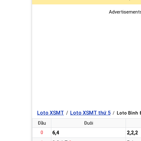
Advertisement
Loto XSMT
Loto XSMT thứ 5
Loto Bình 
Đầu
Đuôi
0
6,4
2,2,2