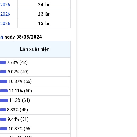
/2026
24
lần
/2026
23
lần
/2026
13
lần
nh
ngày 08/08/2024
Lần xuất hiện
7.78% (42)
9.07% (49)
10.37% (56)
11.11% (60)
11.3% (61)
8.33% (45)
9.44% (51)
10.37% (56)