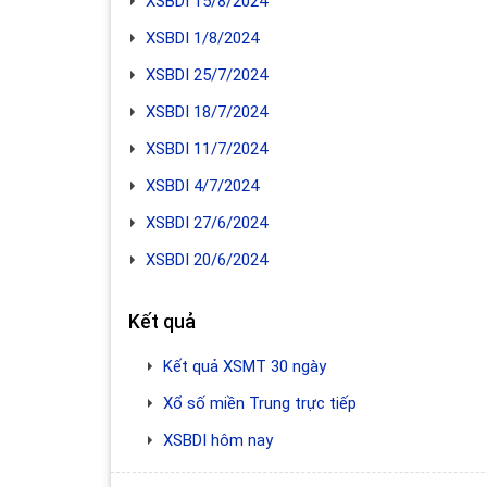
XSBDI 15/8/2024
XSBDI 1/8/2024
XSBDI 25/7/2024
XSBDI 18/7/2024
XSBDI 11/7/2024
XSBDI 4/7/2024
XSBDI 27/6/2024
XSBDI 20/6/2024
Kết quả
Kết quả XSMT 30 ngày
Xổ số miền Trung trực tiếp
XSBDI hôm nay