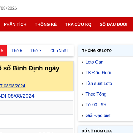
6/08/2026
PHÂN TÍCH
THỐNG KÊ
TRA CỨU KQ
SỔ ĐẦU ĐUÔI
 5
Thứ 6
Thứ 7
Chủ Nhật
THỐNG KÊ LOTO
Loto Gan
ổ số Bình Định ngày
TK Đầu-Đuôi
Tần suất Loto
T 08/08/2024
Theo Tổng
DI 08/08/2024
Từ 00 - 99
Giải Đặc biệt
6
XỔ SỐ HÔM QUA