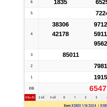
1835
652
6
722
5
38306
971
42178
591
4
956
85011
3
798
2
191
1
6547
ĐB
Đầy đủ
2 số
3 số
0
1
2
3
Xem
XSBDI 1/8/2024
XSB