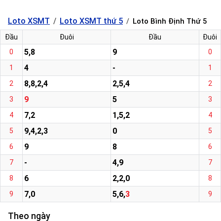
Loto XSMT
Loto XSMT thứ 5
Loto Bình Định Thứ 5
Đầu
Đuôi
Đầu
Đuôi
5,8
9
0
0
4
-
1
1
8,8,2,4
2,5,4
2
2
9
5
3
3
7,2
1,5,2
4
4
9,4,2,3
0
5
5
9
8
6
6
-
4,9
7
7
6
2,2,0
8
8
7,0
5,6,
3
9
9
Theo ngày