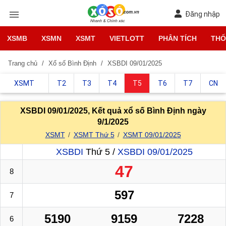
Đăng nhập
XSMB
XSMN
XSMT
VIETLOTT
PHÂN TÍCH
THỐ
Trang chủ
Xổ số Bình Định
XSBDI 09/01/2025
XSMT
T2
T3
T4
T5
T6
T7
CN
XSBDI 09/01/2025, Kết quả xổ số Bình Định ngày
9/1/2025
XSMT
XSMT Thứ 5
XSMT 09/01/2025
XSBDI
Thứ 5 /
XSBDI 09/01/2025
47
8
597
7
5190
9159
7228
6