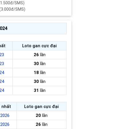
1.500đ/SMS)
(3.000đ/SMS)
2024
hất
Loto gan cực đại
23
26
lần
23
30
lần
24
18
lần
24
30
lần
24
31
lần
 nhất
Loto gan cực đại
/2026
20
lần
/2026
26
lần