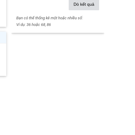
Dò kết quả
Bạn có thể thống kê một hoặc nhiều số:
Ví dụ: 36 hoặc 68, 86