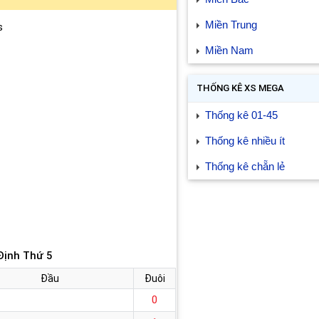
Miền Trung
s
Miền Nam
THỐNG KÊ XS MEGA
Thống kê 01-45
Thống kê nhiều ít
Thống kê chẵn lẻ
Định Thứ 5
Đầu
Đuôi
0