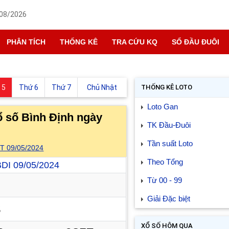
/08/2026
PHÂN TÍCH
THỐNG KÊ
TRA CỨU KQ
SỔ ĐẦU ĐUÔI
 5
Thứ 6
Thứ 7
Chủ Nhật
THỐNG KÊ LOTO
Loto Gan
ổ số Bình Định ngày
TK Đầu-Đuôi
Tần suất Loto
T 09/05/2024
Theo Tổng
DI 09/05/2024
Từ 00 - 99
Giải Đặc biệt
3
XỔ SỐ HÔM QUA