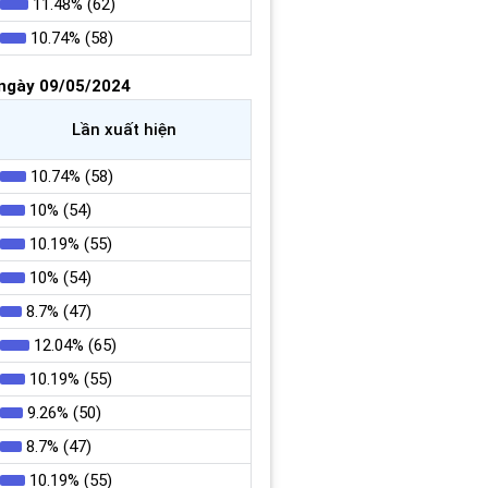
11.48% (62)
10.74% (58)
ngày 09/05/2024
Lần xuất hiện
10.74% (58)
10% (54)
10.19% (55)
10% (54)
8.7% (47)
12.04% (65)
10.19% (55)
9.26% (50)
8.7% (47)
10.19% (55)