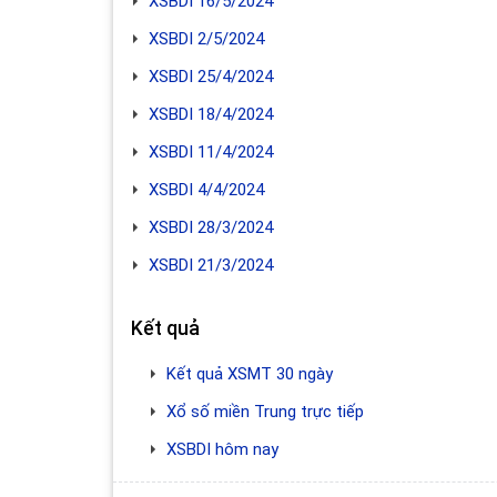
XSBDI 16/5/2024
XSBDI 2/5/2024
XSBDI 25/4/2024
XSBDI 18/4/2024
XSBDI 11/4/2024
XSBDI 4/4/2024
XSBDI 28/3/2024
XSBDI 21/3/2024
Kết quả
Kết quả XSMT 30 ngày
Xổ số miền Trung trực tiếp
XSBDI hôm nay