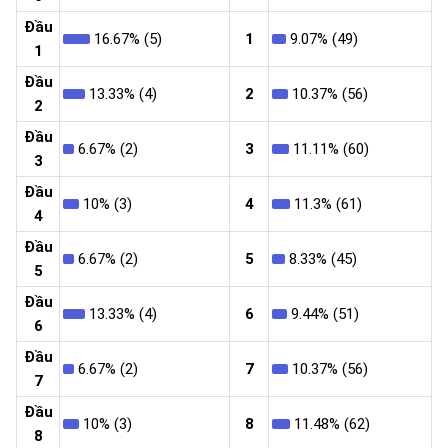
Đầu
16.67% (5)
1
9.07% (49)
1
Đầu
13.33% (4)
2
10.37% (56)
2
Đầu
6.67% (2)
3
11.11% (60)
3
Đầu
10% (3)
4
11.3% (61)
4
Đầu
6.67% (2)
5
8.33% (45)
5
Đầu
13.33% (4)
6
9.44% (51)
6
Đầu
6.67% (2)
7
10.37% (56)
7
Đầu
10% (3)
8
11.48% (62)
8