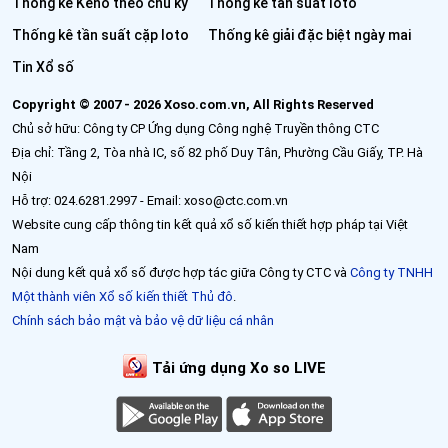
Thống kê Keno theo chu kỳ
Thống kê tần suất loto
Thống kê tần suất cặp loto
Thống kê giải đặc biệt ngày mai
Tin Xổ số
Copyright © 2007 - 2026 Xoso.com.vn, All Rights Reserved
Chủ sở hữu: Công ty CP Ứng dụng Công nghệ Truyền thông CTC
Địa chỉ: Tầng 2, Tòa nhà IC, số 82 phố Duy Tân, Phường Cầu Giấy, TP. Hà
Nội
Hỗ trợ: 024.6281.2997 - Email: xoso@ctc.com.vn
Website cung cấp thông tin kết quả xổ số kiến thiết hợp pháp tại Việt
Nam
Nội dung kết quả xổ số được hợp tác giữa Công ty CTC và
Công ty TNHH
Một thành viên Xổ số kiến thiết Thủ đô
.
Chính sách bảo mật và bảo vệ dữ liệu cá nhân
Tải ứng dụng Xo so LIVE