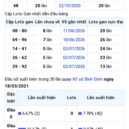
48
20
lần
22/10/2020
20
lần
Cặp Loto Gan nhất dẫn đầu bảng
Cặp Loto gan
Lần chưa về
Về gần nhất
Loto gan cực đại
08 - 80
8
lần
11/06/2026
20
lần
69 - 96
7
lần
18/06/2026
26
lần
14 - 41
5
lần
02/07/2026
24
lần
26 - 62
5
lần
02/07/2026
23
lần
29 - 92
5
lần
02/07/2026
13
lần
Đầu số xuất hiện trong 30 lần quay
Xổ số Bình Định
ngày
18/03/2021
Đặc
Lần xuất hiện
Loto
Lần xuất hiện
biệt
Đầu
6.67% (2)
0
7.78% (42)
0
Đầu