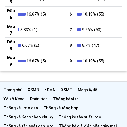
5
Đầu
16.67% (5)
6
10.19% (55)
6
Đầu
3.33% (1)
7
9.26% (50)
7
Đầu
6.67% (2)
8
8.7% (47)
8
Đầu
16.67% (5)
9
10.19% (55)
9
Trang chủ
XSMB
XSMN
XSMT
Mega 6/45
Xổ số Keno
Phân tích
Thống kê vị trí
Thống kê Loto gan
Thống kê tổng hợp
Thống kê Keno theo chu kỳ
Thống kê tần suất loto
Thống kê tần suất cặp loto
Thống kê giải đặc biệt ngày mai