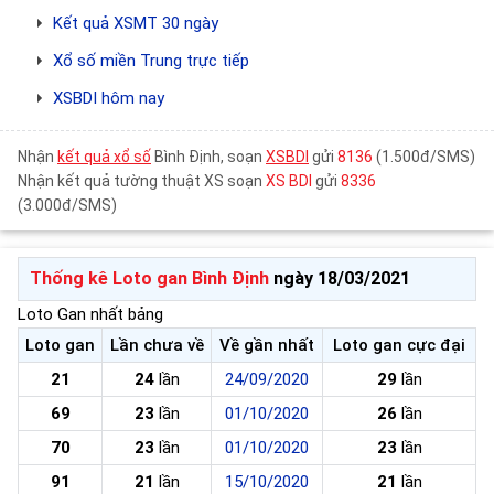
Kết quả XSMT 30 ngày
Xổ số miền Trung trực tiếp
XSBDI hôm nay
Nhận
kết quả xổ số
Bình Định, soạn
XSBDI
gửi
8136
(1.500đ/SMS)
Nhận kết quả tường thuật XS soạn
XS BDI
gửi
8336
(3.000đ/SMS)
Thống kê Loto gan Bình Định
ngày 18/03/2021
Loto Gan nhất bảng
Loto gan
Lần chưa về
Về gần nhất
Loto gan cực đại
21
24
lần
24/09/2020
29
lần
69
23
lần
01/10/2020
26
lần
70
23
lần
01/10/2020
23
lần
91
21
lần
15/10/2020
21
lần