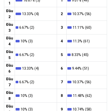
16.67% (5)
1
9.07% (49)
1
Đầu
13.33% (4)
2
10.37% (56)
2
Đầu
6.67% (2)
3
11.11% (60)
3
Đầu
10% (3)
4
11.3% (61)
4
Đầu
6.67% (2)
5
8.33% (45)
5
Đầu
13.33% (4)
6
9.44% (51)
6
Đầu
6.67% (2)
7
10.37% (56)
7
Đầu
10% (3)
8
11.48% (62)
8
Đầu
10% (3)
9
10.74% (58)