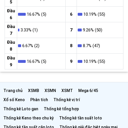
5
Đầu
16.67% (5)
6
10.19% (55)
6
Đầu
3.33% (1)
7
9.26% (50)
7
Đầu
6.67% (2)
8
8.7% (47)
8
Đầu
16.67% (5)
9
10.19% (55)
9
Trang chủ
XSMB
XSMN
XSMT
Mega 6/45
Xổ số Keno
Phân tích
Thống kê vị trí
Thống kê Loto gan
Thống kê tổng hợp
Thống kê Keno theo chu kỳ
Thống kê tần suất loto
Thống kê tần suất cặp loto
Thống kê giải đặc biệt ngày mai