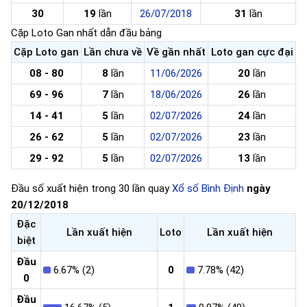
30
19
lần
26/07/2018
31
lần
Cặp Loto Gan nhất dẫn đầu bảng
Cặp Loto gan
Lần chưa về
Về gần nhất
Loto gan cực đại
08 - 80
8
lần
11/06/2026
20
lần
69 - 96
7
lần
18/06/2026
26
lần
14 - 41
5
lần
02/07/2026
24
lần
26 - 62
5
lần
02/07/2026
23
lần
29 - 92
5
lần
02/07/2026
13
lần
Đầu số xuất hiện trong 30 lần quay
Xổ số Bình Định
ngày
20/12/2018
Đặc
Lần xuất hiện
Loto
Lần xuất hiện
biệt
Đầu
6.67% (2)
0
7.78% (42)
0
Đầu