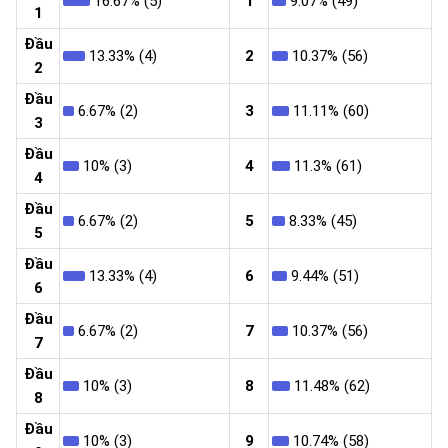
16.67% (5)
1
9.07% (49)
1
Đầu
13.33% (4)
2
10.37% (56)
2
Đầu
6.67% (2)
3
11.11% (60)
3
Đầu
10% (3)
4
11.3% (61)
4
Đầu
6.67% (2)
5
8.33% (45)
5
Đầu
13.33% (4)
6
9.44% (51)
6
Đầu
6.67% (2)
7
10.37% (56)
7
Đầu
10% (3)
8
11.48% (62)
8
Đầu
10% (3)
9
10.74% (58)