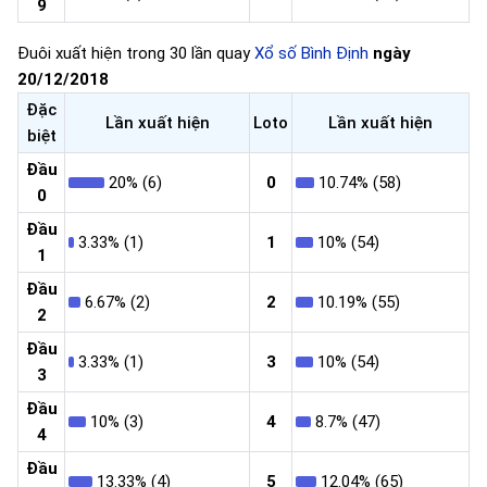
9
Đuôi xuất hiện trong 30 lần quay
Xổ số Bình Định
ngày
20/12/2018
Đặc
Lần xuất hiện
Loto
Lần xuất hiện
biệt
Đầu
20% (6)
0
10.74% (58)
0
Đầu
3.33% (1)
1
10% (54)
1
Đầu
6.67% (2)
2
10.19% (55)
2
Đầu
3.33% (1)
3
10% (54)
3
Đầu
10% (3)
4
8.7% (47)
4
Đầu
13.33% (4)
5
12.04% (65)