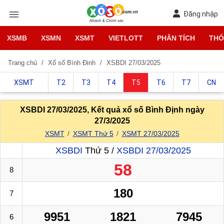
Đăng nhập
XSMB
XSMN
XSMT
VIETLOTT
PHÂN TÍCH
THỐ
Trang chủ
Xổ số Bình Định
XSBDI 27/03/2025
XSMT
T2
T3
T4
T5
T6
T7
CN
XSBDI 27/03/2025, Kết quả xổ số Bình Định ngày
27/3/2025
XSMT
XSMT Thứ 5
XSMT 27/03/2025
XSBDI
Thứ 5 /
XSBDI 27/03/2025
58
8
180
7
9951
1821
7945
6