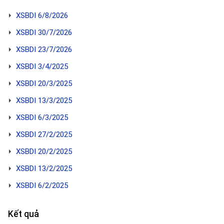
XSBDI 6/8/2026
XSBDI 30/7/2026
XSBDI 23/7/2026
XSBDI 3/4/2025
XSBDI 20/3/2025
XSBDI 13/3/2025
XSBDI 6/3/2025
XSBDI 27/2/2025
XSBDI 20/2/2025
XSBDI 13/2/2025
XSBDI 6/2/2025
Kết quả