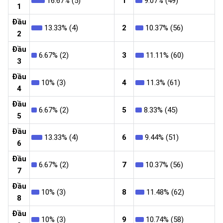
16.67% (5)
1
9.07% (49)
1
Đầu
13.33% (4)
2
10.37% (56)
2
Đầu
6.67% (2)
3
11.11% (60)
3
Đầu
10% (3)
4
11.3% (61)
4
Đầu
6.67% (2)
5
8.33% (45)
5
Đầu
13.33% (4)
6
9.44% (51)
6
Đầu
6.67% (2)
7
10.37% (56)
7
Đầu
10% (3)
8
11.48% (62)
8
Đầu
10% (3)
9
10.74% (58)