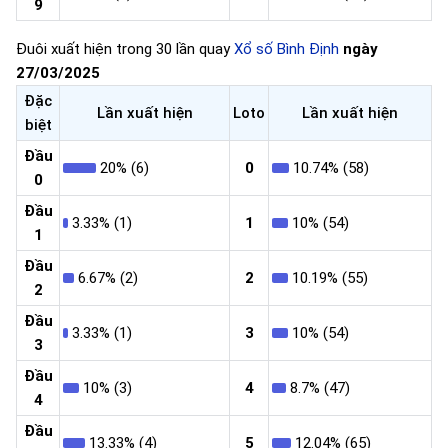
9
Đuôi xuất hiện trong 30 lần quay
Xổ số Bình Định
ngày
27/03/2025
Đặc
Lần xuất hiện
Loto
Lần xuất hiện
biệt
Đầu
20% (6)
0
10.74% (58)
0
Đầu
3.33% (1)
1
10% (54)
1
Đầu
6.67% (2)
2
10.19% (55)
2
Đầu
3.33% (1)
3
10% (54)
3
Đầu
10% (3)
4
8.7% (47)
4
Đầu
13.33% (4)
5
12.04% (65)