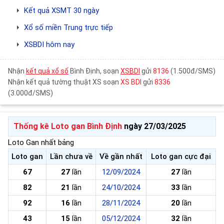
Kết quả XSMT 30 ngày
Xổ số miền Trung trực tiếp
XSBDI hôm nay
Nhận
kết quả xổ số
Bình Định, soạn
XSBDI
gửi
8136
(1.500đ/SMS)
Nhận kết quả tường thuật XS soạn
XS BDI
gửi
8336
(3.000đ/SMS)
Thống kê Loto gan Bình Định
ngày 27/03/2025
Loto Gan nhất bảng
Loto gan
Lần chưa về
Về gần nhất
Loto gan cực đại
67
27
lần
12/09/2024
27
lần
82
21
lần
24/10/2024
33
lần
92
16
lần
28/11/2024
20
lần
43
15
lần
05/12/2024
32
lần