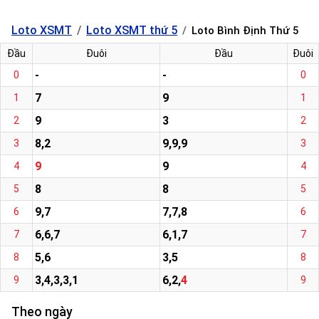
Loto XSMT
Loto XSMT thứ 5
Loto Bình Định Thứ 5
Đầu
Đuôi
Đầu
Đuôi
-
-
0
0
7
9
1
1
9
3
2
2
8,2
9,9,9
3
3
9
9
4
4
8
8
5
5
9,7
7,7,8
6
6
6,6,7
6,1,7
7
7
5,6
3,5
8
8
3,4,3,3,1
6,2,
4
9
9
Theo ngày