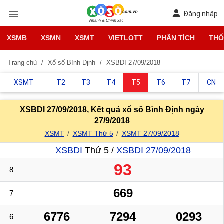
Đăng nhập
XSMB
XSMN
XSMT
VIETLOTT
PHÂN TÍCH
THỐ
Trang chủ
Xổ số Bình Định
XSBDI 27/09/2018
XSMT
T2
T3
T4
T5
T6
T7
CN
XSBDI 27/09/2018, Kết quả xổ số Bình Định ngày
27/9/2018
XSMT
XSMT Thứ 5
XSMT 27/09/2018
XSBDI
Thứ 5 /
XSBDI 27/09/2018
93
8
669
7
6776
7294
0293
6