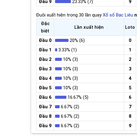
Đầu 9
23.33% (7)
9
Đuôi xuất hiện trong 30 lần quay
Xổ số Bạc Liêu
n
Đặc
Lần xuất hiện
Loto
biệt
Đầu 0
20% (6)
0
Đầu 1
3.33% (1)
1
Đầu 2
10% (3)
2
Đầu 3
10% (3)
3
Đầu 4
10% (3)
4
Đầu 5
10% (3)
5
Đầu 6
16.67% (5)
6
Đầu 7
6.67% (2)
7
Đầu 8
6.67% (2)
8
Đầu 9
6.67% (2)
9