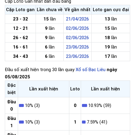
Cặp Loto Gan nhất dẫn đầu bảng
Cặp Loto gan
Lần chưa về
Về gần nhất
Loto gan cực đại
23 - 32
15
lần
21/04/2026
13
lần
12 - 21
9
lần
02/06/2026
15
lần
26 - 62
9
lần
02/06/2026
18
lần
16 - 61
6
lần
23/06/2026
19
lần
34 - 43
6
lần
23/06/2026
17
lần
Đầu số xuất hiện trong 30 lần quay
Xổ số Bạc Liêu
ngày
05/08/2025
Đặc
Lần xuất hiện
Loto
Lần xuất hiện
biệt
Đầu
10% (3)
0
10.93% (59)
0
Đầu
10% (3)
1
7.59% (41)
1