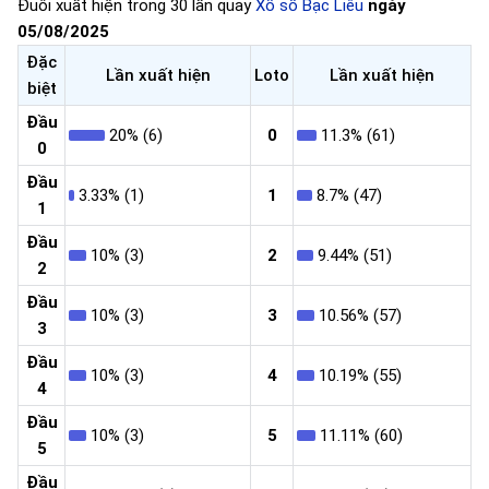
Đuôi xuất hiện trong 30 lần quay
Xổ số Bạc Liêu
ngày
05/08/2025
Đặc
Lần xuất hiện
Loto
Lần xuất hiện
biệt
Đầu
20% (6)
0
11.3% (61)
0
Đầu
3.33% (1)
1
8.7% (47)
1
Đầu
10% (3)
2
9.44% (51)
2
Đầu
10% (3)
3
10.56% (57)
3
Đầu
10% (3)
4
10.19% (55)
4
Đầu
10% (3)
5
11.11% (60)
5
Đầu