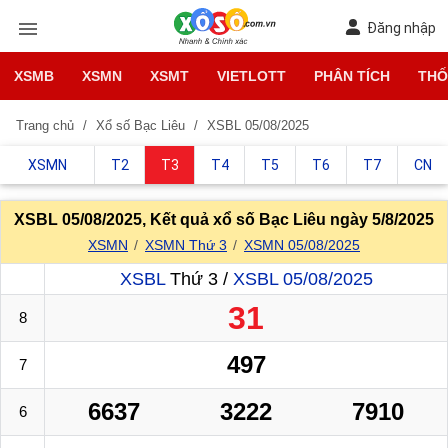
Đăng nhập
XSMB
XSMN
XSMT
VIETLOTT
PHÂN TÍCH
THỐ
Trang chủ
Xổ số Bạc Liêu
XSBL 05/08/2025
XSMN
T2
T3
T4
T5
T6
T7
CN
XSBL 05/08/2025, Kết quả xổ số Bạc Liêu ngày 5/8/2025
XSMN
XSMN Thứ 3
XSMN 05/08/2025
XSBL
Thứ 3 /
XSBL 05/08/2025
31
8
497
7
6637
3222
7910
6