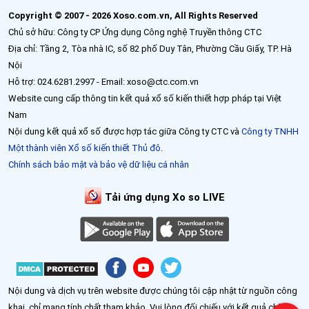
Copyright © 2007 - 2026 Xoso.com.vn, All Rights Reserved
Chủ sở hữu: Công ty CP Ứng dụng Công nghệ Truyền thông CTC
Địa chỉ: Tầng 2, Tòa nhà IC, số 82 phố Duy Tân, Phường Cầu Giấy, TP. Hà
Nội
Hỗ trợ: 024.6281.2997 - Email: xoso@ctc.com.vn
Website cung cấp thông tin kết quả xổ số kiến thiết hợp pháp tại Việt
Nam
Nội dung kết quả xổ số được hợp tác giữa Công ty CTC và
Công ty TNHH
Một thành viên Xổ số kiến thiết Thủ đô
.
Chính sách bảo mật và bảo vệ dữ liệu cá nhân
Tải ứng dụng Xo so LIVE
Nội dung và dịch vụ trên website được chúng tôi cập nhật từ nguồn công
khai, chỉ mang tính chất tham khảo. Vui lòng đối chiếu với kết quả chính