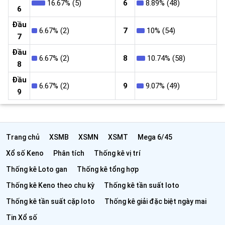
16.67% (5)
6
8.89% (48)
6
Đầu
6.67% (2)
7
10% (54)
7
Đầu
6.67% (2)
8
10.74% (58)
8
Đầu
6.67% (2)
9
9.07% (49)
9
Trang chủ
XSMB
XSMN
XSMT
Mega 6/45
Xổ số Keno
Phân tích
Thống kê vị trí
Thống kê Loto gan
Thống kê tổng hợp
Thống kê Keno theo chu kỳ
Thống kê tần suất loto
Thống kê tần suất cặp loto
Thống kê giải đặc biệt ngày mai
Tin Xổ số