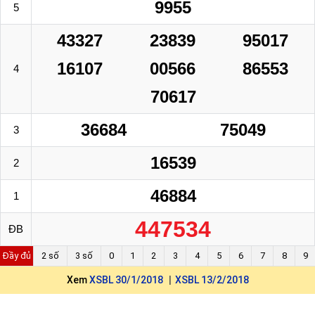
9955
5
43327
23839
95017
16107
00566
86553
4
70617
36684
75049
3
16539
2
46884
1
447534
ĐB
Đầy đủ
2 số
3 số
0
1
2
3
4
5
6
7
8
9
Xem
XSBL 30/1/2018
XSBL 13/2/2018