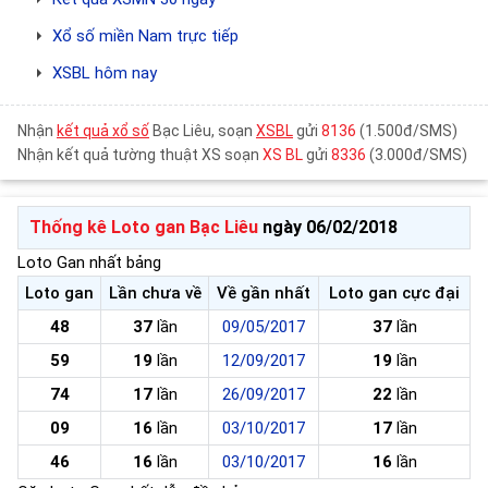
Xổ số miền Nam trực tiếp
XSBL hôm nay
Nhận
kết quả xổ số
Bạc Liêu, soạn
XSBL
gửi
8136
(1.500đ/SMS)
Nhận kết quả tường thuật XS soạn
XS BL
gửi
8336
(3.000đ/SMS)
Thống kê Loto gan Bạc Liêu
ngày 06/02/2018
Loto Gan nhất bảng
Loto gan
Lần chưa về
Về gần nhất
Loto gan cực đại
48
37
lần
09/05/2017
37
lần
59
19
lần
12/09/2017
19
lần
74
17
lần
26/09/2017
22
lần
09
16
lần
03/10/2017
17
lần
46
16
lần
03/10/2017
16
lần