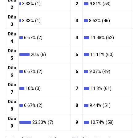
Đầu
3.33% (1)
2
9.81% (53)
2
Đầu
3.33% (1)
3
8.52% (46)
3
Đầu
6.67% (2)
4
11.48% (62)
4
Đầu
20% (6)
5
11.11% (60)
5
Đầu
6.67% (2)
6
9.07% (49)
6
Đầu
10% (3)
7
11.3% (61)
7
Đầu
6.67% (2)
8
9.44% (51)
8
Đầu
23.33% (7)
9
10.74% (58)
9