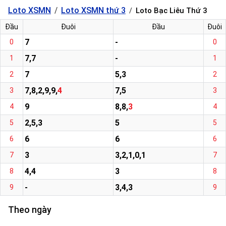
Loto XSMN
Loto XSMN thứ 3
Loto Bạc Liêu Thứ 3
Đầu
Đuôi
Đầu
Đuôi
7
-
0
0
7,7
-
1
1
7
5,3
2
2
7,8,2,9,9,
4
7,5
3
3
9
8,8,
3
4
4
2,5,3
5
5
5
6
6
6
6
3
3,2,1,0,1
7
7
4,4
3
8
8
-
3,4,3
9
9
Theo ngày