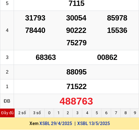
7115
5
31793
30054
85978
78440
90222
15536
4
75279
68363
00862
3
88095
2
71522
1
488763
ĐB
Đầy đủ
2 số
3 số
0
1
2
3
4
5
6
7
8
9
Xem
XSBL 29/4/2025
XSBL 13/5/2025