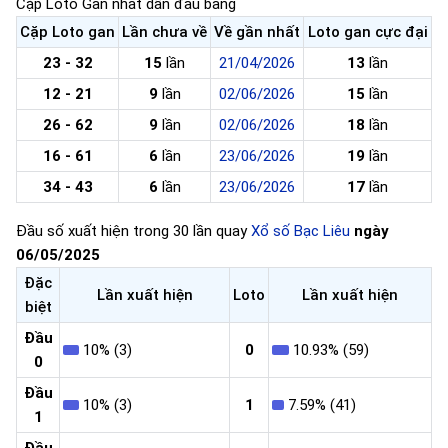
Cặp Loto Gan nhất dẫn đầu bảng
Cặp Loto gan
Lần chưa về
Về gần nhất
Loto gan cực đại
23 - 32
15
lần
21/04/2026
13
lần
12 - 21
9
lần
02/06/2026
15
lần
26 - 62
9
lần
02/06/2026
18
lần
16 - 61
6
lần
23/06/2026
19
lần
34 - 43
6
lần
23/06/2026
17
lần
Đầu số xuất hiện trong 30 lần quay
Xổ số Bạc Liêu
ngày
06/05/2025
Đặc
Lần xuất hiện
Loto
Lần xuất hiện
biệt
Đầu
10% (3)
0
10.93% (59)
0
Đầu
10% (3)
1
7.59% (41)
1