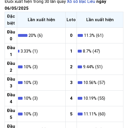
Đuôi xuất hiện trong 30 lần quay
Xổ số Bạc Liêu
ngày
06/05/2025
Đặc
Lần xuất hiện
Loto
Lần xuất hiện
biệt
Đầu
20% (6)
0
11.3% (61)
0
Đầu
3.33% (1)
1
8.7% (47)
1
Đầu
10% (3)
2
9.44% (51)
2
Đầu
10% (3)
3
10.56% (57)
3
Đầu
10% (3)
4
10.19% (55)
4
Đầu
10% (3)
5
11.11% (60)
5
Đầu