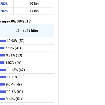
/2026
19
lần
/2026
17
lần
u
ngày 08/08/2017
Lần xuất hiện
10.93% (59)
7.59% (41)
9.81% (53)
8.52% (46)
11.48% (62)
11.11% (60)
9.07% (49)
11.3% (61)
9.44% (51)