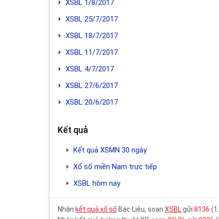
XSBL 1/8/2017
XSBL 25/7/2017
XSBL 18/7/2017
XSBL 11/7/2017
XSBL 4/7/2017
XSBL 27/6/2017
XSBL 20/6/2017
Kết quả
Kết quả XSMN 30 ngày
Xổ số miền Nam trực tiếp
XSBL hôm nay
Nhận
kết quả xổ số
Bạc Liêu, soạn
XSBL
gửi
8136
(1