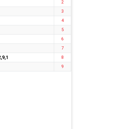
2
3
4
5
6
7
2,9,1
8
9