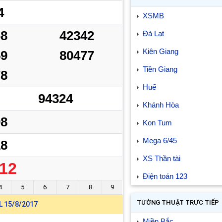
4
XSMB
68
42342
Đà Lạt
Kiên Giang
59
80477
Tiền Giang
78
Huế
94324
Khánh Hòa
98
Kon Tum
Mega 6/45
18
XS Thần tài
12
Điện toán 123
4
5
6
7
8
9
TƯỜNG THUẬT TRỰC TIẾP
L 15/8/2017
Miền Bắc