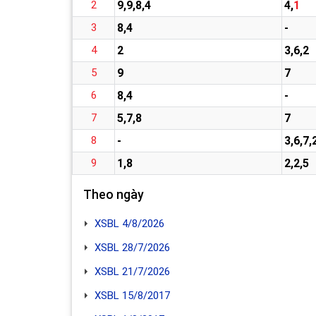
2
9,9,8,4
4,
1
3
8,4
-
4
2
3,6,2
5
9
7
6
8,4
-
7
5,7,8
7
8
-
3,6,7,
9
1,8
2,2,5
Theo ngày
XSBL 4/8/2026
XSBL 28/7/2026
XSBL 21/7/2026
XSBL 15/8/2017