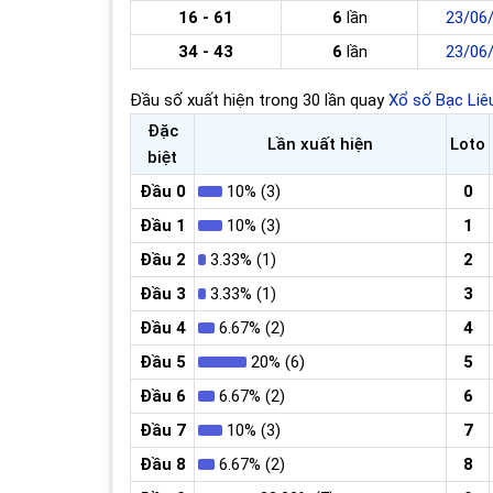
16 - 61
6
lần
23/06
34 - 43
6
lần
23/06
Đầu số xuất hiện trong 30 lần quay
Xổ số Bạc Liê
Đặc
Lần xuất hiện
Loto
biệt
Đầu 0
10% (3)
0
Đầu 1
10% (3)
1
Đầu 2
3.33% (1)
2
Đầu 3
3.33% (1)
3
Đầu 4
6.67% (2)
4
Đầu 5
20% (6)
5
Đầu 6
6.67% (2)
6
Đầu 7
10% (3)
7
Đầu 8
6.67% (2)
8