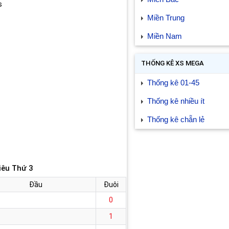
s
Miền Trung
Miền Nam
THỐNG KÊ XS MEGA
Thống kê 01-45
Thống kê nhiều ít
Thống kê chẵn lẻ
iêu Thứ 3
Đầu
Đuôi
0
1