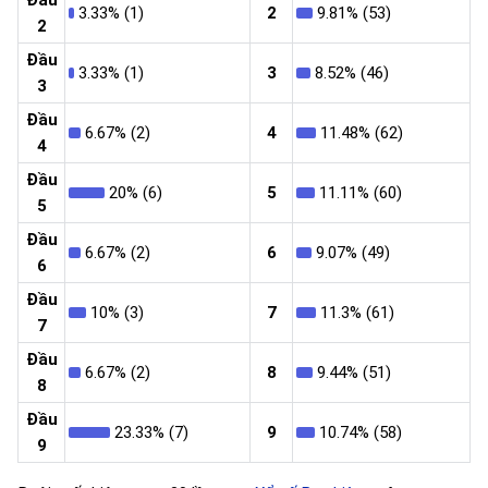
Đầu
3.33% (1)
2
9.81% (53)
2
Đầu
3.33% (1)
3
8.52% (46)
3
Đầu
6.67% (2)
4
11.48% (62)
4
Đầu
20% (6)
5
11.11% (60)
5
Đầu
6.67% (2)
6
9.07% (49)
6
Đầu
10% (3)
7
11.3% (61)
7
Đầu
6.67% (2)
8
9.44% (51)
8
Đầu
23.33% (7)
9
10.74% (58)
9