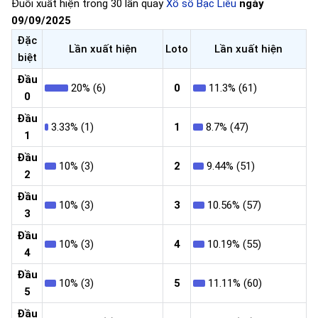
Đuôi xuất hiện trong 30 lần quay
Xổ số Bạc Liêu
ngày
09/09/2025
Đặc
Lần xuất hiện
Loto
Lần xuất hiện
biệt
Đầu
20% (6)
0
11.3% (61)
0
Đầu
3.33% (1)
1
8.7% (47)
1
Đầu
10% (3)
2
9.44% (51)
2
Đầu
10% (3)
3
10.56% (57)
3
Đầu
10% (3)
4
10.19% (55)
4
Đầu
10% (3)
5
11.11% (60)
5
Đầu