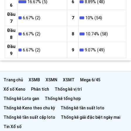
16.67% (5)
6
8.89% (48)
6
Đầu
6.67% (2)
7
10% (54)
7
Đầu
6.67% (2)
8
10.74% (58)
8
Đầu
6.67% (2)
9
9.07% (49)
9
Trang chủ
XSMB
XSMN
XSMT
Mega 6/45
Xổ số Keno
Phân tích
Thống kê vị trí
Thống kê Loto gan
Thống kê tổng hợp
Thống kê Keno theo chu kỳ
Thống kê tần suất loto
Thống kê tần suất cặp loto
Thống kê giải đặc biệt ngày mai
Tin Xổ số